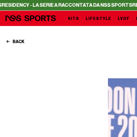
NCY - LA SERIE A RACCONTATA DA NSS SPORTS
RESIDENC
KITS
LIFESTYLE
LVDF
BACK