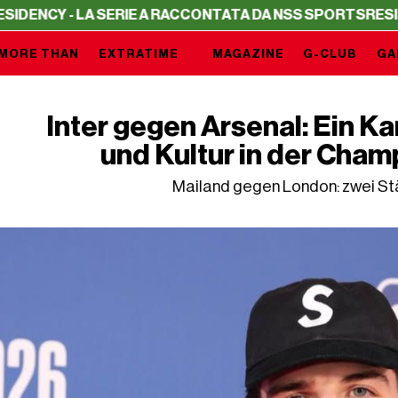
Y - LA SERIE A RACCONTATA DA NSS SPORTS
RESIDENCY -
MORE THAN
EXTRATIME
MAGAZINE
G-CLUB
GA
Inter gegen Arsenal: Ein K
und Kultur in der Cha
Mailand gegen London: zwei Stä