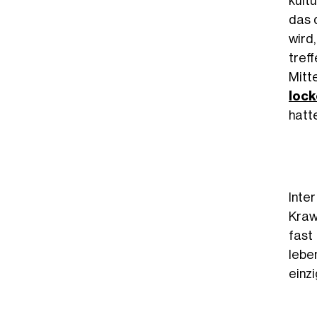
kultu
das 
wird
tref
Mitt
loc
hatte
Inter
Kraw
fast
lebe
einz