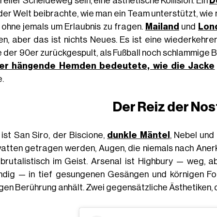
reller Scheideweg sein, eine ästhetische Kollision. Ein
D
der Welt beibrachte, wie man ein Team unterstützt, wie 
, ohne jemals um Erlaubnis zu fragen.
Mailand
und
Lon
fen, aber das ist nichts Neues. Es ist eine wiederkehr
e der 90er zurückgespult, als Fußball noch schlammige B
ker hängende Hemden bedeutete, wie die Jacke
.
Der Reiz der Nos
 ist San Siro, der Biscione,
dunkle Mäntel
, Nebel und
atten getragen werden, Augen, die niemals nach Anerken
 brutalistisch im Geist. Arsenal ist Highbury — weg,
ndig — in tief gesungenen Gesängen und körnigen Fot
igen Berührung anhält. Zwei gegensätzliche Ästhetiken, 