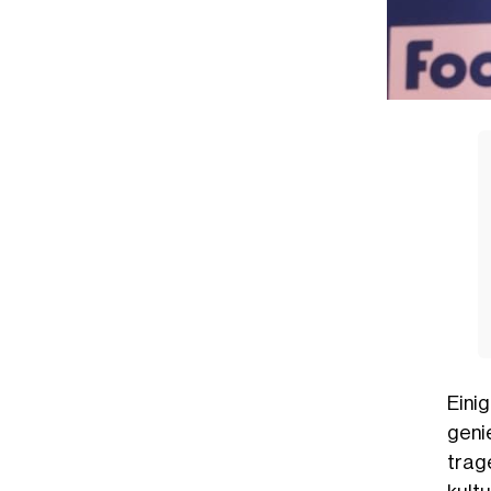
Eini
geni
trag