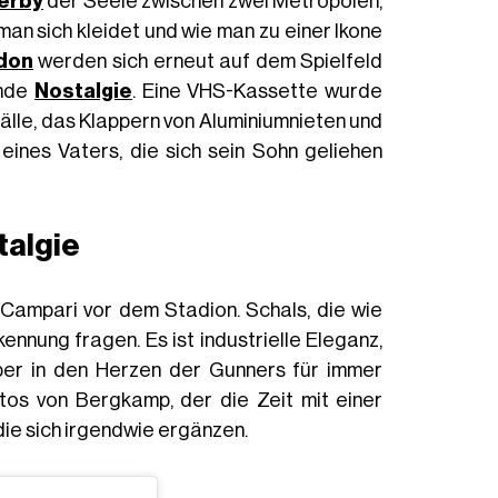
erby
der Seele zwischen zwei Metropolen,
man sich kleidet und wie man zu einer Ikone
don
werden sich erneut auf dem Spielfeld
ende
Nostalgie
. Eine VHS-Kassette wurde
älle, das Klappern von Aluminiumnieten und
eines Vaters, die sich sein Sohn geliehen
talgie
 Campari vor dem Stadion. Schals, die wie
nung fragen. Es ist industrielle Eleganz,
 aber in den Herzen der Gunners für immer
os von Bergkamp, der die Zeit mit einer
die sich irgendwie ergänzen.