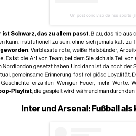
Un post condiviso da nss sports 
r ist Schwarz, das zu allem passt
, Blau, das nie aus
en kann, institutionell zu sein, ohne sich jemals kalt zu 
t geworden
. Verblasste rote, weiße Halsbänder, Arbeit
. Es ist die Art von Team, bei dem Sie sich als Teil vo
in Nordlondon gesetzt haben. Und dann ist da noch der S
itual, gemeinsame Erinnerung, fast religiöse Loyalität.
 Geschichte erzählen. Weniger Feuer, mehr Worte. 
pop-Playlist
, die gespielt wird, während man durch den
Inter und Arsenal: Fußball als 