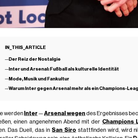
IN_THIS_ARTICLE
Der Reiz der Nostalgie
Inter und Arsenal: Fußball als kulturelle Identität
Mode, Musik und Fankultur
Warum Inter gegen Arsenal mehr als ein Champions-Leag
ge werden
Inter
—
Arsenal wegen
des Ergebnisses beo
eßen, einen angenehmen Abend mit der
Champions 
en. Das Duell, das in
San Siro
stattfinden wird, wird ni