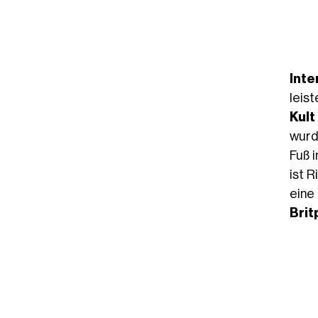
Inte
leist
Kul
wurde
Fuß 
ist R
eine
Brit