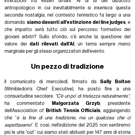
interazioni tra esseri umani. Al di là del dibattito
antropologico in cui inevitabilmente si inserisce questa
seconda nostalgia, nel contesto tennistico fa largo a una
domanda:
siamo davanti all’estinzione dei line judges
, e
che impatto avrà tutto ciò sul percorso formativo dei
giovani arbitri? Sullo sfondo, c’è anche la questione del
valore dei
dati rilevati dall’AI
, un tema sempre meno
marginale per gli stessi organizzatori dell’evento.
Un pezzo di tradizione
Il comunicato di mercoledì, firmato da
Sally Bolton
(Wimbledon’s Chief Executive), ha posto fine a una
consuetudine secolare.
“C’è un po’ di tristezza naturalmente”
,
ha commentato
Malgorzata Grzyb
, presidente
dell’Association of
British Tennis Officials
, aggiungendo
che “
è la fine di una tradizione, ma un qualcosa che ci
aspettavamo
”. E così, nell’edizione del 2025 non sentiremo
più le urla “out” cui siamo stati abituati per 147 anni di storia