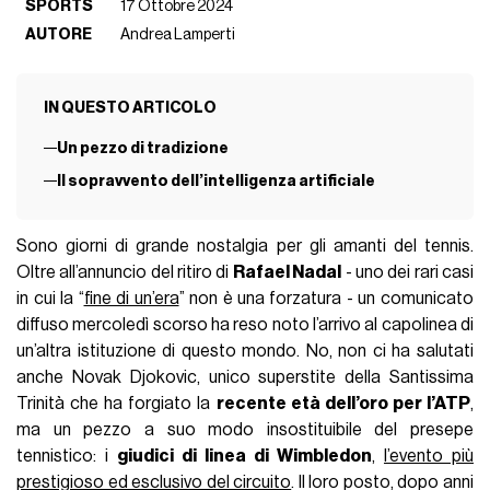
SPORTS
17 Ottobre 2024
AUTORE
Andrea Lamperti
IN QUESTO ARTICOLO
Un pezzo di tradizione
Il sopravvento dell’intelligenza artificiale
Sono giorni di grande nostalgia per gli amanti del tennis.
Oltre all’annuncio del ritiro di
Rafael Nadal
- uno dei rari casi
in cui la “
fine di un’era
” non è una forzatura - un comunicato
diffuso mercoledì scorso ha reso noto l’arrivo al capolinea di
un’altra istituzione di questo mondo. No, non ci ha salutati
anche Novak Djokovic, unico superstite della Santissima
Trinità che ha forgiato la
recente età dell’oro per l’ATP
,
ma un pezzo a suo modo insostituibile del presepe
tennistico: i
giudici di linea di Wimbledon
,
l’evento più
prestigioso ed esclusivo del circuito
. Il loro posto, dopo anni