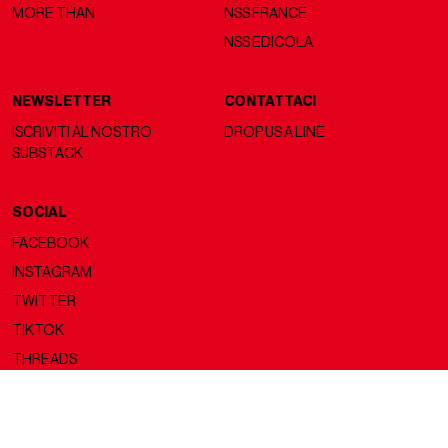
MORE THAN
NSS FRANCE
NSS EDICOLA
NEWSLETTER
CONTATTACI
ISCRIVITI AL NOSTRO
DROP US A LINE
SUBSTACK
SOCIAL
FACEBOOK
INSTAGRAM
TWITTER
TIKTOK
THREADS
Copyright ©2026 nss magazine srls
- All rights reserved
nss magazine srls - P.IVA 12275110968