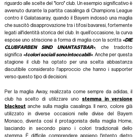
riguardo alle scelte del "loro" club. Un esempio significativo è
avvenuto durante la partita casalinga di Champions League
contro il Galatasaray, quando il Bayern indossò una maglia
che suscitò disapprovazione tra i tifosi bavaresi, fortemente
legati all'identità storica del club. In quell’occasione, la curva
espose uno striscione a forma di maglia con la scritta
«DIE
CLUBFARBEN SIND UNANTASTBAR»
, che tradotto
significa
«I colori sociali sono intoccabili»
. Anche per questa
stagione il club ha optato per una scelta abbastanza
discutibile considerato l'approccio che hanno i supporter
verso questo tipo di decisioni.
Per la maglia Away, realizzata come sempre da adidas, il
club ha scelto di utilizzare uno
stemma in versione
blackout
anche sulla maglia casalinga. Il nero, colore già
utilizzato in diverse occasioni nelle divise del Bayern
Monaco, diventa così il protagonista della maglia Home,
lasciando in secondo piano i colori tradizionali dello
stemma. È difficile comprendere appieno l'intento dietro