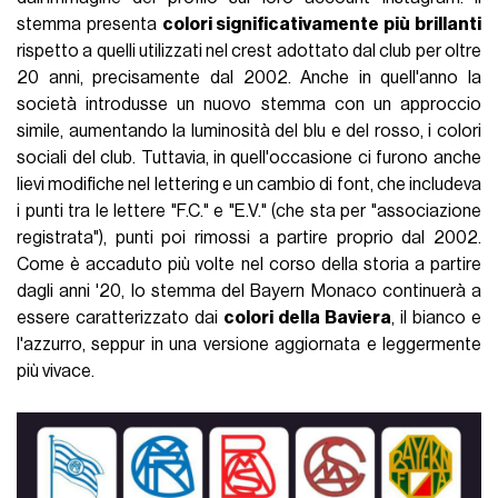
stemma presenta
colori significativamente più brillanti
rispetto a quelli utilizzati nel crest adottato dal club per oltre
20 anni, precisamente dal 2002. Anche in quell'anno la
società introdusse un nuovo stemma con un approccio
simile, aumentando la luminosità del blu e del rosso, i colori
sociali del club. Tuttavia, in quell'occasione ci furono anche
lievi modifiche nel lettering e un cambio di font, che includeva
i punti tra le lettere "F.C." e "E.V." (che sta per "associazione
registrata"), punti poi rimossi a partire proprio dal 2002.
Come è accaduto più volte nel corso della storia a partire
dagli anni '20, lo stemma del Bayern Monaco continuerà a
essere caratterizzato dai
colori della Baviera
, il bianco e
l'azzurro, seppur in una versione aggiornata e leggermente
più vivace.