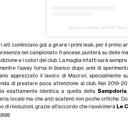
Un post condiviso da OGC Nice 
ri siti cominciano già a girare i primi leak, per il primo
presenza nel campionato francese, punterà su delle ma
adizione e i colori del club. La maglia infatti sarà sempr
 mentre l'away torna in bianco dopo anni di sperimen
ano apprezzato il lavoro di Macron, specialmente s
ienda di prestare poca attenzione al club. Nel 2019-20 i
ia esattamente identica a quella della
Sampdoria
seria locale ma che anzi scatenò non poche critiche. Do
 di rivoluzioni, grazie all'accordo che riavvicinerà
Le 
cese
.