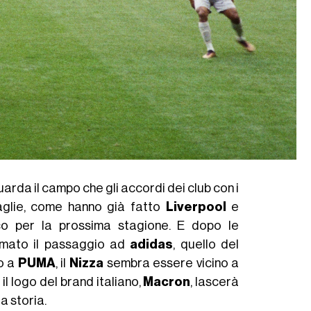
uarda il campo che gli accordi dei club con i
maglie, come hanno già fatto
Liverpool
e
ico per la prossima stagione. E dopo le
rmato il passaggio ad
adidas
, quello del
no a
PUMA
, il
Nizza
sembra essere vicino a
il logo del brand italiano,
Macron
, lascerà
a storia.