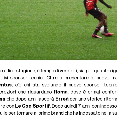
 a fine stagione, è tempo di verdetti, sia per quanto rig
ettivi sponsor tecnici. Oltre a presentare le nuove 
entus
, c'è chi sta svelando il nuovo sponsor tecn
screzioni che riguardano
Roma
, dove è ormai confe
ma
che dopo anni lascerà
Erreà
per uno storico ritor
are con
Le Coq
Sportif
. Dopo quindi 7 anni con indosso 
uile per tornare al primo brand che ha indossato nella su