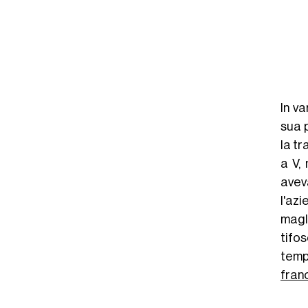
In va
sua 
la tr
a V,
avev
l'az
magl
tifo
tempo
fran