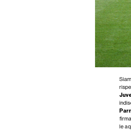
Siamo
risp
Juv
indi
Par
firm
le aq