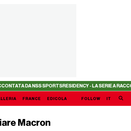
A DA NSS SPORTS
RESIDENCY - LA SERIE A RACCONTATA D
LLERIA
FRANCE
EDICOLA
FOLLOW
IT
ciare Macron