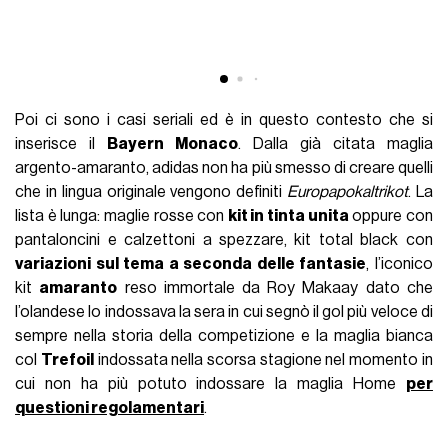
Poi ci sono i casi seriali ed è in questo contesto che si
inserisce il
Bayern Monaco
. Dalla già citata maglia
argento-amaranto, adidas non ha più smesso di creare quelli
che in lingua originale vengono definiti
Europapokaltrikot
. La
lista è lunga: maglie rosse con
kit in tinta unita
oppure con
pantaloncini e calzettoni a spezzare, kit total black con
variazioni sul tema a seconda delle fantasie
, l’iconico
kit
amaranto
reso immortale da Roy Makaay dato che
l’olandese lo indossava la sera in cui segnò il gol più veloce di
sempre nella storia della competizione e la maglia bianca
col
Trefoil
indossata nella scorsa stagione nel momento in
cui non ha più potuto indossare la maglia Home
per
questioni regolamentari
.