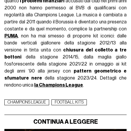
quanto
i problemi finanziari
accusati dal club nei primi anni
2000 non hanno permesso al BVB di qualificarsi con
regolarità alla Champions League. La musica è cambiata a
partire dal 2011 quando il Borussia è diventato una presenza
costante e da quel momento, complice la partnership con
PUMA
, non ha mai smesso di proporre kit iconici: dalle
bande verticali giallonere della stagione 2012/13 alla
versione in tinta unita con
chiusura del colletto a tre
bottoni
della stagione 2014/15, dalla maglia giallo
fosforescente della stagione 2021/22 in omaggio ai kit
degli anni ‘90 alla jersey con
pattern geometrico e
sfumature nere
della stagione 2023/24. Dettagli che
rendono unica
la Champions League
.
CHAMPIONS LEAGUE
FOOTBALL KITS
CONTINUA A LEGGERE