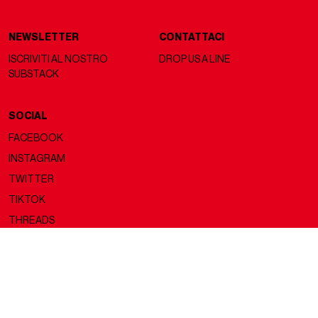
NEWSLETTER
CONTATTACI
ISCRIVITI AL NOSTRO
DROP US A LINE
SUBSTACK
SOCIAL
FACEBOOK
INSTAGRAM
TWITTER
TIKTOK
THREADS
Copyright ©2026 nss magazine srls
- All rights reserved
nss magazine srls - P.IVA 12275110968
©2026 nss magazine testata giornalistica registrata presso il Tribunale di
Milano. Aut. n° 77 del 13/5/2022