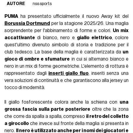
AUTORE
nss sports
PUMA
ha presentato ufficialmente il nuovo Away kit del
Borussia Dortmund
per la stagione 2025/26. Una maglia
sorprendente per l'abbinamento di forme e colori.
Un mix
accattivante
di bianco, nero e
giallo elettrico
, colore
quest'ultimo divenuto simbolo di storia e tradizione per il
club tedesco. La base della maglia è caratterizzata da
un
gioco di ombre e sfumature
in cui si alternano bianco e
nero in un mix di forme geometriche. L'elemento di rottura è
rappresentato dagli
inserti giallo fluo
, inseriti senza una
vera soluzioni di continuità e che garantiscono alla jersey un
tocco di modernità.
Il giallo fosforescente colora anche la schiena con
una
grossa fascia sulla parte posteriore
oltre che la zona
che corre da spalla a spalla, compreso
il retro del colletto
a girocollo
che invece sul fronte della maglia si presenta in
nero.
Il nero è utilizzato anche per i nomi dei giocatori e