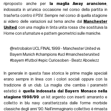
riproposto anche per
la maglia Away arancione
,
indossata in un’unica occasione nel corso della partita in
trasferta contro il PSV. Sempre nel corso di quella stagione
si videro delle variazioni sul tema anche dal
Manchester
United
, con una maglia in tinta unita rossa che sostituiva la
Home con sfumature e pattern geometrici sulle maniche.
@retrobalon
UCL FINAL 1999 - Manchester United vs
Bayern Munich
#champions
#ucl
#manchesterunited
#bayern
#futbol
#epic
Curiosoben - Beatz Aboelezz
In generale in questa fase storica le prime maglie speciali
erano sempre in linea con i colori sociali oppure con la
tradizione di un club. La maglia che cambia i parametri
estetici è
quella indossata dal Bayern Monaco nella
stagione 1998/99
: un kit argento con inserti amaranto e
colletto in blu navy caratterizzata dalle forme morbide
classiche degli anni '90. Nell’immaginario collettivo è rimasta