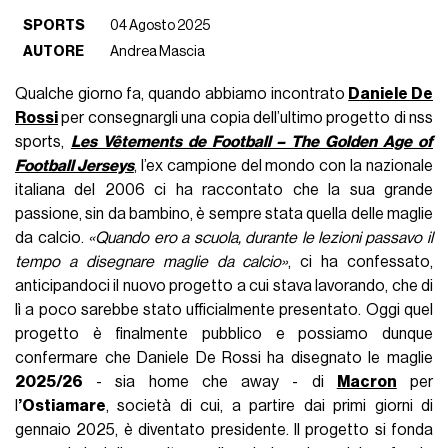
SPORTS
04 Agosto 2025
AUTORE
Andrea Mascia
Qualche giorno fa, quando abbiamo incontrato
Daniele De
Rossi
per consegnargli una copia dell’ultimo progetto di nss
sports,
Les Vêtements de Football – The Golden Age of
Football Jerseys
, l’ex campione del mondo con la nazionale
italiana del 2006 ci ha raccontato che la sua grande
passione, sin da bambino, è sempre stata quella delle maglie
da calcio.
«Quando ero a scuola, durante le lezioni passavo il
tempo a disegnare maglie da calcio»
, ci ha confessato,
anticipandoci il nuovo progetto a cui stava lavorando, che di
lì a poco sarebbe stato ufficialmente presentato. Oggi quel
progetto è finalmente pubblico e possiamo dunque
confermare che Daniele De Rossi ha disegnato le maglie
2025/26
- sia home che away - di
Macron
per
l
’Ostiamare
, società di cui, a partire dai primi giorni di
gennaio 2025, è diventato presidente. Il progetto si fonda