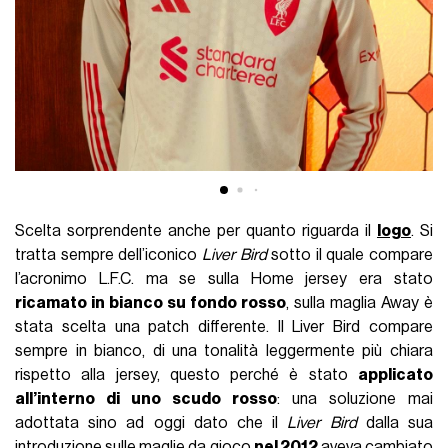
Scelta sorprendente anche per quanto riguarda il
logo
. Si
tratta sempre dell’iconico
Liver Bird
sotto il quale compare
l’acronimo L.F.C. ma se sulla Home jersey era stato
ricamato in bianco su fondo rosso
, sulla maglia Away è
stata scelta una patch differente. Il Liver Bird compare
sempre in bianco, di una tonalità leggermente più chiara
rispetto alla jersey, questo perché è stato
applicato
all’interno di uno scudo rosso
: una soluzione mai
adottata sino ad oggi dato che il
Liver Bird
dalla sua
introduzione sulle maglie da gioco
nel 2012
aveva cambiato