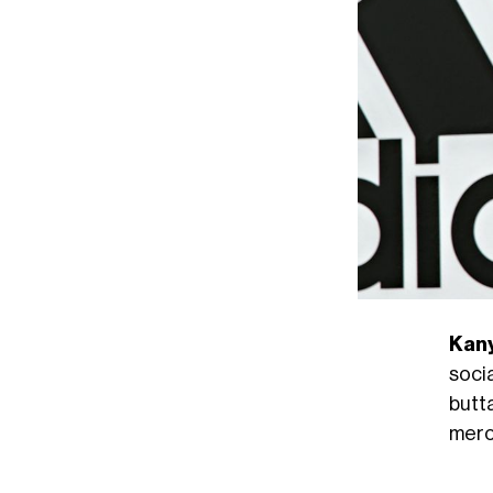
Kan
soci
butt
merc