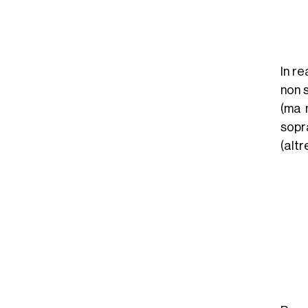
In r
non s
(ma 
sopr
(altr