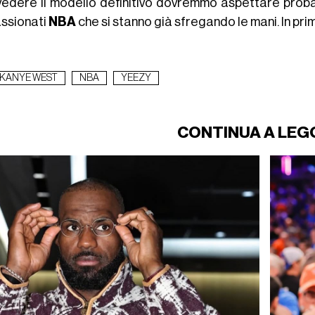
vedere il modello definitivo dovremmo aspettare probab
ssionati
NBA
che si stanno già sfregando le mani. In pri
KANYE WEST
NBA
YEEZY
CONTINUA A LEG