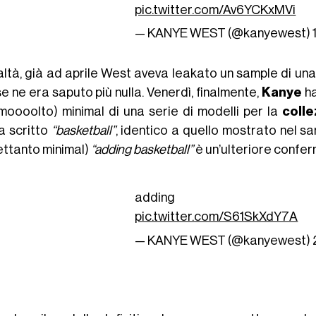
pic.twitter.com/Av6YCKxMVi
— KANYE WEST (@kanyewest)
ealtà, già ad aprile West aveva leakato un sample di un
e ne era saputo più nulla. Venerdì, finalmente,
Kanye
ha
moooolto) minimal di una serie di modelli per la
colle
a scritto
“basketball”
, identico a quello mostrato nel 
ettanto minimal)
“adding basketball”
è un’ulteriore confer
adding bask
pic.twitter.com/S61SkXdY7A
— KANYE WEST (@kanyewest)