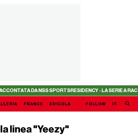
TA DA NSS SPORTS
RESIDENCY - LA SERIE A RACCONTATA
LLERIA
FRANCE
EDICOLA
FOLLOW
IT
la linea "Yeezy"