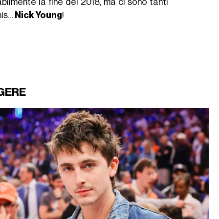
ilmente la fine del 2018, ma ci sono tanti
mis…
Nick Young
!
GERE