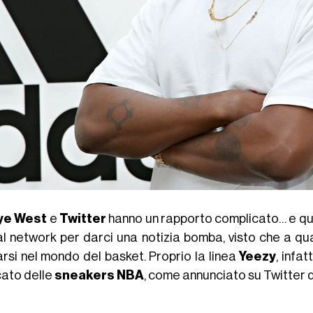
ye West
e
Twitter
hanno un rapporto complicato… e qu
al network per darci una notizia bomba, visto che a qua
arsi nel mondo del basket. Proprio la linea
Yeezy
, infa
ato delle
sneakers NBA
, come annunciato su Twitter 