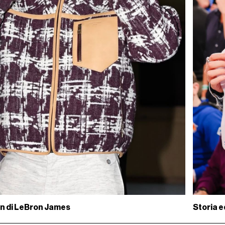
on di LeBron James
Storia e