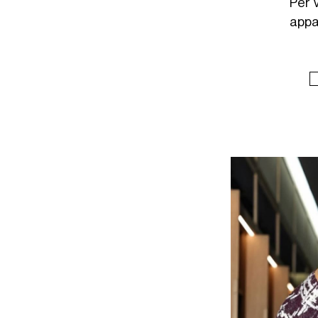
Per 
appa