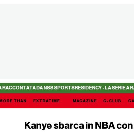
NTATA DA NSS SPORTS
RESIDENCY - LA SERIE A RACCONTA
MORE THAN
EXTRATIME
MAGAZINE
G-CLUB
GA
Kanye sbarca in NBA con 