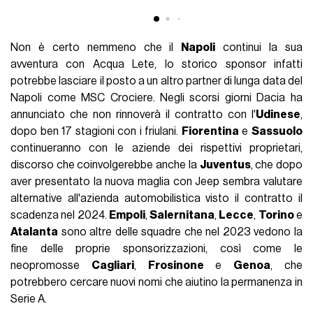
Non è certo nemmeno che il
Napoli
continui la sua
avventura con Acqua Lete, lo storico sponsor infatti
potrebbe lasciare il posto a un altro partner di lunga data del
Napoli come MSC Crociere. Negli scorsi giorni Dacia ha
annunciato che non rinnoverà il contratto con l'
Udinese
,
dopo ben 17 stagioni con i friulani.
Fiorentina
e
Sassuolo
continueranno con le aziende dei rispettivi proprietari,
discorso che coinvolgerebbe anche la
Juventus
, che dopo
aver presentato la nuova maglia con Jeep sembra valutare
alternative all'azienda automobilistica visto il contratto il
scadenza nel 2024.
Empoli
,
Salernitana
,
Lecce
,
Torino
e
Atalanta
sono altre delle squadre che nel 2023 vedono la
fine delle proprie sponsorizzazioni, così come le
neopromosse
Cagliari
,
Frosinone
e
Genoa
, che
potrebbero cercare nuovi nomi che aiutino la permanenza in
Serie A.