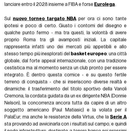
lanciare entro il 2028 insieme a FIBA e forse
Eurolega
.
Sul
nuovo torneo targato NBA
per ora ci sono tante
ipotesi e poco di certo. Giusto i contorni del disegno e
qualche punto fermo - ma tra questi, la volontà di avere
proprio Roma tra gli avamposti iniziali. La capitale
rappresenta infatti uno dei mercati più appetibili e allo
stesso tempo più inesplorati del
basket europeo
: una città
globale, dal forte appeal internazionale, con una tradizione
cestistica ma al momento senza un club pronto per essere
integrato. È dentro questa cornice - e su questo fertile
terreno di conquista - che si inseriscono diverse realtà e
dinamiche: il trasferimento del titolo sportivo della Vanoli
Cremona, la cordata guidata da un ex dirigente NBA (Donnie
Nelson), la concorrenza ancora tutta da capire di un altro
soggetto americano (Paul Matiasic) e la volata per il
PalaEur; ma anche le resistenze della Virtus, che la
Serie A
sta provando ad avvicinarla con i risultati sul campo, e quindi