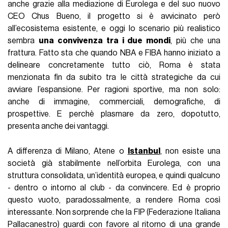
anche grazie alla mediazione di Eurolega e del suo nuovo
CEO Chus Bueno, il progetto si è avvicinato però
all’ecosistema esistente, e oggi lo scenario più realistico
sembra
una convivenza tra i due mondi
, più che una
frattura. Fatto sta che quando NBA e FIBA hanno iniziato a
delineare concretamente tutto ciò, Roma è stata
menzionata fin da subito tra le città strategiche da cui
avviare l’espansione. Per ragioni sportive, ma non solo:
anche di immagine, commerciali, demografiche, di
prospettive. E perchè plasmare da zero, dopotutto,
presenta anche dei vantaggi.
A differenza di Milano, Atene o
Istanbul
, non esiste una
società già stabilmente nell’orbita Eurolega, con una
struttura consolidata, un’identità europea, e quindi qualcuno
- dentro o intorno al club - da convincere. Ed è proprio
questo vuoto, paradossalmente, a rendere Roma così
interessante. Non sorprende che la FIP (Federazione Italiana
Pallacanestro) guardi con favore al ritorno di una grande