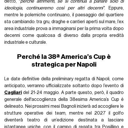
detto, "
perché altrimenti, se si continua a parlare solo di
ideologia, continueremo così per altri decenni"
. Eppure,
mentre le polemiche continuano, il paesaggio del quartiere
sta cambiando: tra gru, draghe e cantieri aperti sul mare, l’ex
area industriale prova a immaginarsi per la prima volta dopo
decenni come qualcosa di diverso dalla propria eredità
industriale e culturale.
Perché la 38ª America’s Cup è
strategica per Napoli
Le date definitive della preliminary regatta di Napoli, come
anticipato, verranno ufficializzate soltanto dopo l’evento di
Cagliari
del 21-24 maggio. A parte questo, però, il quadro
generale dell'accoglienza della 38esima America’s Cup è
delineato. Nei prossimi mesi Bagnoli inizierà ad accogliere le
strutture operative dei team, mentre nel 2027 il golfo
diventerà teatro di un’edizione destinata a lasciare
istantanee uniche, con il campo di regata tra Posillipo e