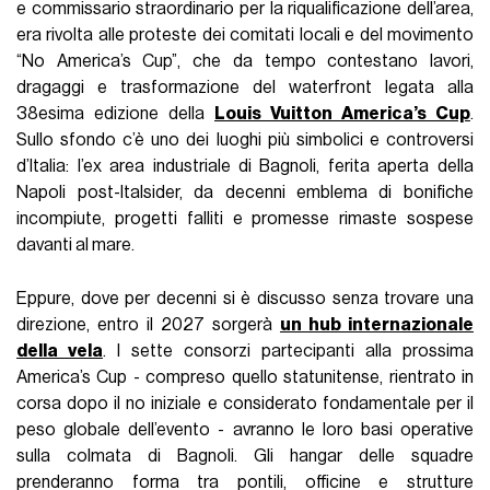
e commissario straordinario per la riqualificazione dell’area,
era rivolta alle proteste dei comitati locali e del movimento
“No America’s Cup”, che da tempo contestano lavori,
dragaggi e trasformazione del waterfront legata alla
38esima edizione della
Louis Vuitton America’s Cup
.
Sullo sfondo c’è uno dei luoghi più simbolici e controversi
d’Italia: l’ex area industriale di Bagnoli, ferita aperta della
Napoli post-Italsider, da decenni emblema di bonifiche
incompiute, progetti falliti e promesse rimaste sospese
davanti al mare.
Eppure, dove per decenni si è discusso senza trovare una
direzione, entro il 2027 sorgerà
un hub internazionale
della vela
. I sette consorzi partecipanti alla prossima
America’s Cup - compreso quello statunitense, rientrato in
corsa dopo il no iniziale e considerato fondamentale per il
peso globale dell’evento - avranno le loro basi operative
sulla colmata di Bagnoli. Gli hangar delle squadre
prenderanno forma tra pontili, officine e strutture