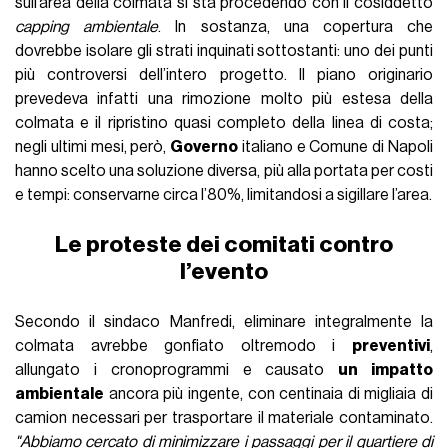
sull’area della colmata si sta procedendo con il cosiddetto
capping ambientale
. In sostanza, una copertura che
dovrebbe isolare gli strati inquinati sottostanti: uno dei punti
più controversi dell’intero progetto. Il piano originario
prevedeva infatti una rimozione molto più estesa della
colmata e il ripristino quasi completo della linea di costa;
negli ultimi mesi, però,
Governo
italiano e Comune di Napoli
hanno scelto una soluzione diversa, più alla portata per costi
e tempi: conservarne circa l’80%, limitandosi a sigillare l’area.
Le proteste dei comitati contro
l’evento
Secondo il sindaco Manfredi, eliminare integralmente la
colmata avrebbe gonfiato oltremodo i
preventivi
,
allungato i cronoprogrammi e causato
un impatto
ambientale
ancora più ingente, con centinaia di migliaia di
camion necessari per trasportare il materiale contaminato.
"Abbiamo cercato di minimizzare i passaggi per il quartiere di