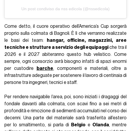
Un post condiviso da nss edicola (@nssedicola)
Come detto, il cuore operativo dell’America’s Cup sorgerà
proprio sulla colmata di Bagnoli. È lì che verranno realizzate
le basi dei team:
hangar, officine, magazzini, aree
tecniche e strutture a servizio degli equipaggi
che tra il
2026 e il 2027 abiteranno questo hub velistico. Come
sempre, ogni consorzio avrà bisogno infatti di spazi enormi
per custodire
barche
, componenti e materiali, oltre a
infrastrutture adeguate per sostenere il lavoro di centinaia di
persone tra ingegneri, tecnici e staff.
Per rendere navigabile l’area, poi, sono iniziati i dragaggi del
fondale davanti alla colmata, con scavi fino a sei metri di
profondità e rimozione di sedimenti accumulati nel corso dei
decenni. Una parte del materiale sarà trasferita all’estero
per lo smaltimento, si parla di
Belgio
e
Olanda
, mentre