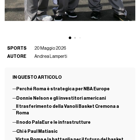
SPORTS
20 Maggio 2026
AUTORE
Andrea Lamperti
IN QUESTO ARTICOLO
Perché Roma è strategica per NBA Europe
Donnie Nelson e gli investitori americani
Il trasferimento della Vanoli Basket Cremona a
Roma
Il nodo PalaEur e le infrastrutture
Chi è Paul Matiasic
Virtus Roma e la battaglia per il futuro del basket