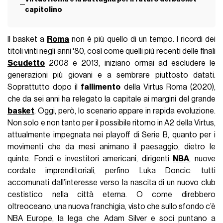
capitolino
Il basket a
Roma
non è più quello di un tempo. I ricordi dei
titoli vinti negli anni '80, così come quelli più recenti delle finali
Scudetto
2008 e 2013, iniziano ormai ad escludere le
generazioni più giovani e a sembrare piuttosto datati.
Soprattutto dopo il
fallimento
della Virtus Roma (2020),
che da sei anni ha relegato la capitale ai margini del grande
basket
. Oggi, però, lo scenario appare in rapida evoluzione.
Non solo e non tanto per il possibile ritorno in A2 della Virtus,
attualmente impegnata nei playoff di Serie B, quanto per i
movimenti che da mesi animano il paesaggio, dietro le
quinte. Fondi e investitori americani, dirigenti
NBA
, nuove
cordate imprenditoriali, perfino Luka Doncic: tutti
accomunati dall’interesse verso la nascita di un nuovo club
cestistico nella città eterna. O come direbbero
oltreoceano, una nuova franchigia, visto che sullo sfondo c’è
NBA Europe, la lega che Adam Silver e soci puntano a