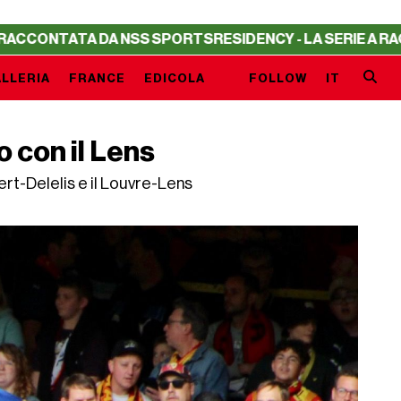
NSS SPORTS
RESIDENCY - LA SERIE A RACCONTATA DA NS
LLERIA
FRANCE
EDICOLA
FOLLOW
IT
o con il Lens
rt-Delelis e il Louvre-Lens