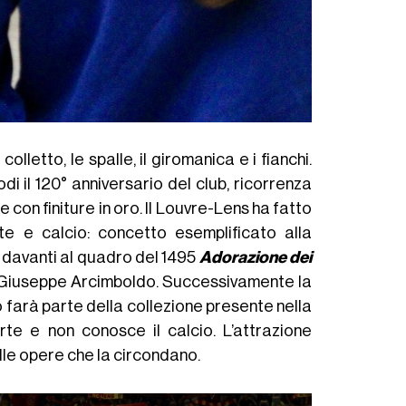
lletto, le spalle, il giromanica e i fianchi.
i il 120° anniversario del club, ricorrenza
 con finiture in oro. Il Louvre-Lens ha fatto
te e calcio: concetto esemplificato alla
i davanti al quadro del 1495
Adorazione dei
 Giuseppe Arcimboldo. Successivamente la
o farà parte della collezione presente nella
arte e non conosce il calcio. L’attrazione
elle opere che la circondano.