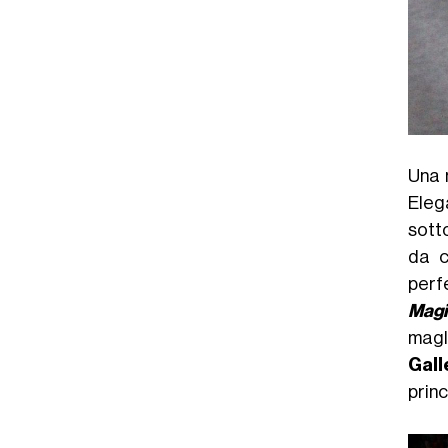
Una m
Eleg
sotto
da c
perfe
Magi
magli
Gal
princ