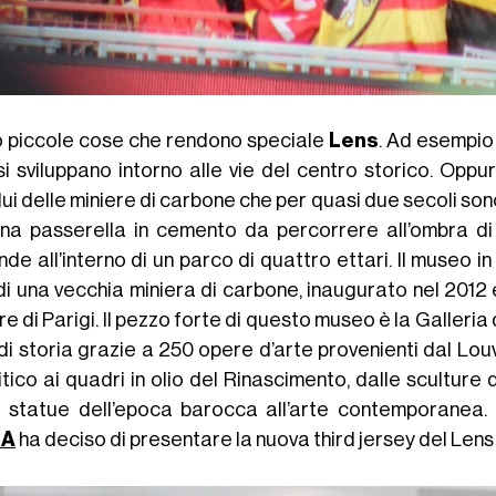
 piccole cose che rendono speciale
Lens
. Ad esempio 
i sviluppano intorno alle vie del centro storico. Oppure 
ui delle miniere di carbone che per quasi due secoli son
una passerella in cemento da percorrere all’ombra d
de all’interno di un parco di quattro ettari. Il museo in
 di una vecchia miniera di carbone, inaugurato nel 201
e di Parigi. Il pezzo forte di questo museo è la Galleri
di storia grazie a 250 opere d’arte provenienti dal Lou
tico ai quadri in olio del Rinascimento, dalle sculture 
e statue dell’epoca barocca all’arte contemporanea.
MA
ha deciso di presentare la nuova third jersey del Lens