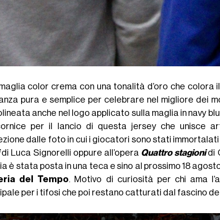
aglia color crema con una tonalità d’oro che colora il co
anza pura e semplice per celebrare nel migliore dei mod
lineata anche nel logo applicato sulla maglia in navy blue
ornice per il lancio di questa jersey che unisce ar
zione dalle foto in cui i giocatori sono stati immortalat
di Luca Signorelli oppure all’opera
Quattro stagioni
di
a è stata posta in una teca e sino al prossimo 18 agost
leria del Tempo
. Motivo di curiosità per chi ama l’
ipale per i tifosi che poi restano catturati dal fascino d