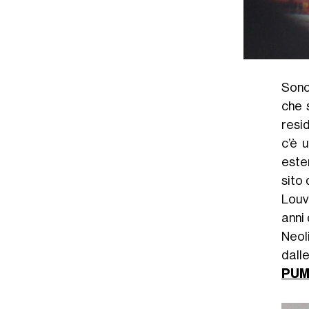
Sono
che s
resid
c’è 
esten
sito
Louvr
anni 
Neoli
dall
PU