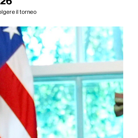
026
olgere il torneo