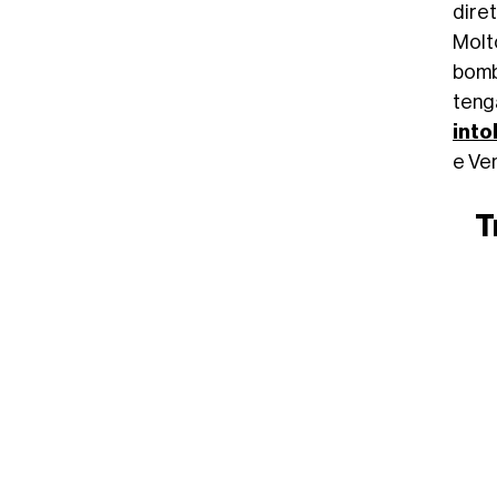
dire
Molt
bomba
teng
into
e Ve
T