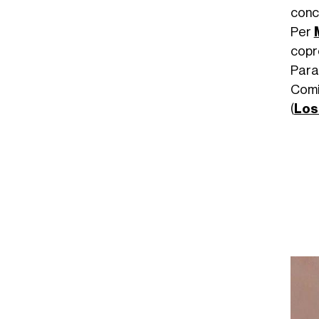
conce
Per
copr
Paral
Comi
(
Los