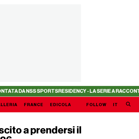
 NSS SPORTS
RESIDENCY - LA SERIE A RACCONTATA DA NS
LLERIA
FRANCE
EDICOLA
FOLLOW
IT
scito a prendersi il