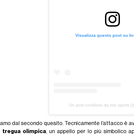
Visualizza questo post su I
Un post condiviso da nss sports 
iamo dal secondo quesito. Tecnicamente l’attacco è avv
a
tregua olimpica
, un appello per lo più simbolico a