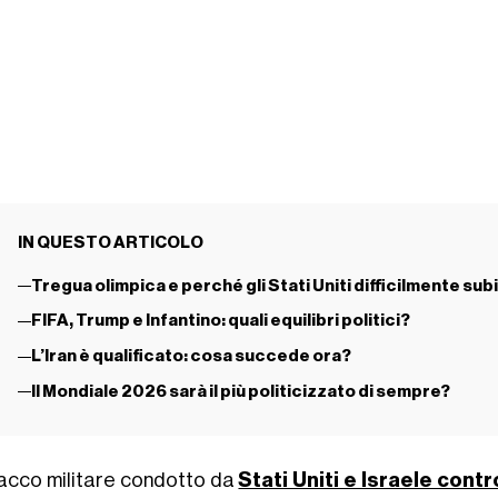
IN QUESTO ARTICOLO
Tregua olimpica e perché gli Stati Uniti difficilmente sub
FIFA, Trump e Infantino: quali equilibri politici?
L’Iran è qualificato: cosa succede ora?
Il Mondiale 2026 sarà il più politicizzato di sempre?
tacco militare condotto da
Stati Uniti e Israele contro