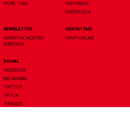
MORE THAN
NSS FRANCE
NSS EDICOLA
NEWSLETTER
CONTATTACI
ISCRIVITI AL NOSTRO
DROP US A LINE
SUBSTACK
SOCIAL
FACEBOOK
INSTAGRAM
TWITTER
TIKTOK
THREADS
Copyright ©2026 nss magazine srls
- All rights reserved
nss magazine srls - P.IVA 12275110968