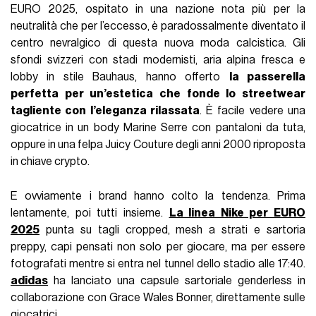
EURO 2025, ospitato in una nazione nota più per la
neutralità che per l’eccesso, è paradossalmente diventato il
centro nevralgico di questa nuova moda calcistica. Gli
sfondi svizzeri con stadi modernisti, aria alpina fresca e
lobby in stile Bauhaus, hanno offerto
la passerella
perfetta per un’estetica che fonde lo streetwear
tagliente con l’eleganza rilassata
. È facile vedere una
giocatrice in un body Marine Serre con pantaloni da tuta,
oppure in una felpa Juicy Couture degli anni 2000 riproposta
in chiave crypto.
E ovviamente i brand hanno colto la tendenza. Prima
lentamente, poi tutti insieme.
La linea Nike per EURO
2025
punta su tagli cropped, mesh a strati e sartoria
preppy, capi pensati non solo per giocare, ma per essere
fotografati mentre si entra nel tunnel dello stadio alle 17:40.
adidas
ha lanciato una capsule sartoriale genderless in
collaborazione con Grace Wales Bonner, direttamente sulle
giocatrici.