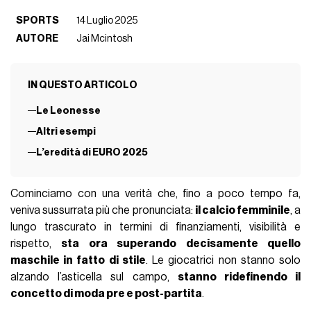
SPORTS
14 Luglio 2025
AUTORE
Jai Mcintosh
IN QUESTO ARTICOLO
Le Leonesse
Altri esempi
L’eredità di EURO 2025
Cominciamo con una verità che, fino a poco tempo fa,
veniva sussurrata più che pronunciata:
il calcio femminile
, a
lungo trascurato in termini di finanziamenti, visibilità e
rispetto,
sta ora superando decisamente quello
maschile in fatto di stile
. Le giocatrici non stanno solo
alzando l’asticella sul campo,
stanno ridefinendo il
concetto di moda pre e post-partita
.