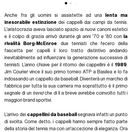
Anche fra gli uomini si assistette ad una
lenta ma
inesorabile estinzione
dei cappelli dai campi da tennis.
L'aristocrazia aveva lasciato spazio ai nuovi canoni estetici
e il colpo di grazia arrivò durante gli anni '70 e '80 con
la
rivalità Borg-McEnroe
: due tennisti che fecero della
fascetta per capelli il loro tratto distintivo andando
inevitabilmente ad influenzare la generazione successiva di
tennisti. L’anno chiave per il ritorno dei cappellini è il
1989
:
Jim Courier vince il suo primo torneo ATP a Basilea e lo fa
indossando un cappello da baseball. Diventerà un marchio di
fabbrica per tutta la sua carriera ma soprattutto è il primo
segnale di un
trend
che di lì a breve avrebbe coinvolto tutti i
maggiori brand sportivi.
L’arrivo dei
cappellini da baseball
segnava infatti un punto
di svolta. Come detto, i cappelli hanno sempre fatto parte
della storia del tennis ma con un'accezione di eleganza. Ora