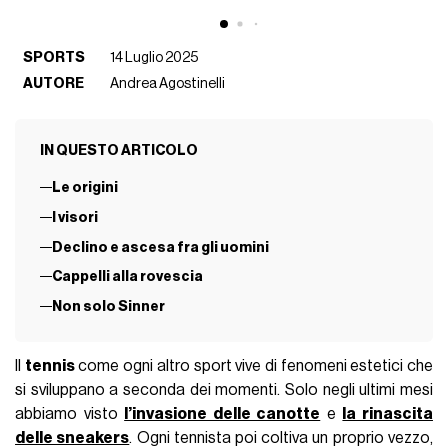
SPORTS
14 Luglio 2025
AUTORE
Andrea Agostinelli
IN QUESTO ARTICOLO
Le origini
I visori
Declino e ascesa fra gli uomini
Cappelli alla rovescia
Non solo Sinner
Il
tennis
come ogni altro sport vive di fenomeni estetici che
si sviluppano a seconda dei momenti. Solo negli ultimi mesi
abbiamo visto
l’invasione delle canotte
e
la rinascita
delle sneakers
. Ogni tennista poi coltiva un proprio vezzo,