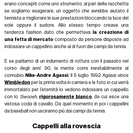
erano concepiti come uno strumento, al pari della racchetta
se vogliamo esagerare, un oggetto che avrebbe aiutato il
tennista a migliorare le sue prestazioni bloccando la luce del
sole oppure il sudore. Allo stesso tempo creava una
tendenza fashion dato che permetteva
la creazione di
una fetta di mercato
composto da persone disposte ad
indossare un cappellino anche al di fuori dei campi da tennis.
E se parliamo di un indumento di rottura con il passato nel
corso degli anni’ 90, la mente corre inevitabilmente al
connubio
Nike-Andre Agassi
. Il 5 luglio 1992 Agassi vince
Wimbledon
per la prima volta in carriera e le foto in cui verrà
immortalato per l’eternità lo vedono indossare un cappello
con lo
Swoosh
,
rigorosamente bianco
, da cui esce una
vistosa coda di cavallo. Da quel momento in poi i cappellini
da baseball non usciranno più dai campi da tennis.
Cappelli alla rovescia