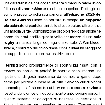
una caratteristica che consciamente o meno lo rende unico:
è il caso di
Jannik Sinner
e del suo cappellino. Dettaglio da
sempre presente nella sua carriera,
all’edizione 2025 del
Roland-Garros
Sinner ha portato in campo
un cappello
blu
abbinato ai pantaloncini dello stesso colore oltre che ad
una maglia verde. Combinazione di colori replicata anche nel
corso dei post partita questa volta per mezzo di una
polo
rugby
a manica lunga con riga orizzontale. A Wimbledon
invece, costretto dal rigido
dress code
, Sinner ha sfoggiato
un cappellino bianco con swoosh Nike nero.
I tennisti sono probabilmente gli sportivi più fissati con la
routine
, se non altro perché lo sport stesso impone una
ripetizione di gesti meccanici da compiere game dopo
game per portare a casa la vittoria. Servono quindi piccoli
momenti per sé stessi in cui trovare la
concentrazione
,
resettando le emozioni dopo un punto vinto oppure perso. In
questo schema psicologico si inserisce la decisione di
Sinner di portare un cappellino in campo:
“Giocare con il