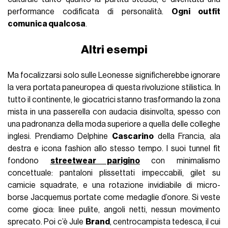
performance codificata di personalità.
Ogni outfit
comunica qualcosa
.
Altri esempi
Ma focalizzarsi solo sulle Leonesse significherebbe ignorare
la vera portata paneuropea di questa rivoluzione stilistica. In
tutto il continente, le giocatrici stanno trasformando la zona
mista in una passerella con audacia disinvolta, spesso con
una padronanza della moda superiore a quella delle colleghe
inglesi. Prendiamo Delphine
Cascarino
della Francia, ala
destra e icona fashion allo stesso tempo. I suoi tunnel fit
fondono
streetwear parigino
con minimalismo
concettuale: pantaloni plissettati impeccabili, gilet su
camicie squadrate, e una rotazione invidiabile di micro-
borse Jacquemus portate come medaglie d’onore. Si veste
come gioca: linee pulite, angoli netti, nessun movimento
sprecato. Poi c’è Jule
Brand
, centrocampista tedesca, il cui