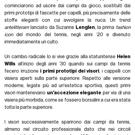
cominciarono ad uscire dai campi da gioco, sostituiti dai
primi prototipi di fascette per capelli, più precisamente delle
stoffe eleganti con cui avvolgere la nuca. Un trend
antelitteram
lanciato da Suzanne
Lenglen
, la prima
fashion
icon
del mondo del tennis, negli anni ‘20 e divenuto
immediatamente un culto.
Un cambio radicale lo si vive grazie alla statunitense
Helen
Wills
all’inizio degli anni ’30 quando sui campi da tennis
fecero irruzione
i primi prototipi dei visori
, i cappelli con
visiera aperti sulla parte superiore. Rispetto alle versione
moderne, legate più ad un'estetica sportiva, questi primi
visori mantenevano
un'accezione elegante
per via di una
visiera più morbida, come se fossero borsalini a cui era stata
tolta la parte superiore.
I visori successivamente sparirono dai campi da tennis,
almeno nel circuito professionale dato che nei circoli