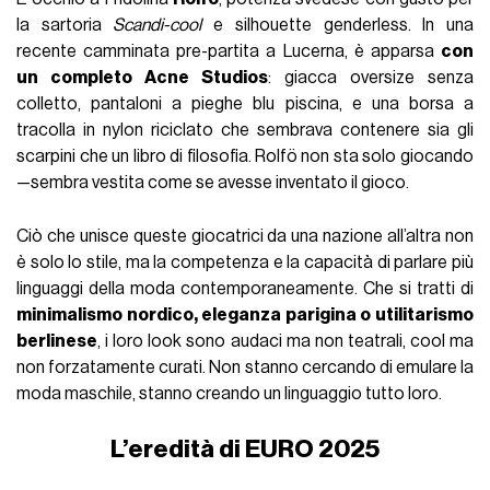
la sartoria
Scandi-cool
e silhouette genderless. In una
recente camminata pre-partita a Lucerna, è apparsa
con
un completo Acne Studios
: giacca oversize senza
colletto, pantaloni a pieghe blu piscina, e una borsa a
tracolla in nylon riciclato che sembrava contenere sia gli
scarpini che un libro di filosofia. Rolfö non sta solo giocando
—sembra vestita come se avesse inventato il gioco.
Ciò che unisce queste giocatrici da una nazione all’altra non
è solo lo stile, ma la competenza e la capacità di parlare più
linguaggi della moda contemporaneamente. Che si tratti di
minimalismo nordico, eleganza parigina o utilitarismo
berlinese
, i loro look sono audaci ma non teatrali, cool ma
non forzatamente curati. Non stanno cercando di emulare la
moda maschile, stanno creando un linguaggio tutto loro.
L’eredità di EURO 2025