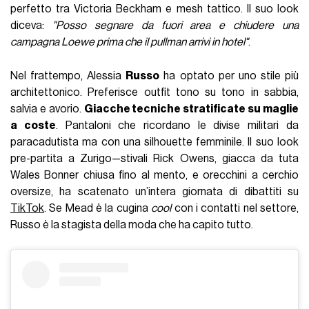
perfetto tra Victoria Beckham e mesh tattico. Il suo look
diceva:
"Posso segnare da fuori area e chiudere una
campagna Loewe prima che il pullman arrivi in hotel"
.
Nel frattempo, Alessia
Russo
ha optato per uno stile più
architettonico. Preferisce outfit tono su tono in sabbia,
salvia e avorio.
Giacche tecniche stratificate su maglie
a coste
. Pantaloni che ricordano le divise militari da
paracadutista ma con una silhouette femminile. Il suo look
pre-partita a Zurigo—stivali Rick Owens, giacca da tuta
Wales Bonner chiusa fino al mento, e orecchini a cerchio
oversize, ha scatenato un’intera giornata di dibattiti su
TikTok
. Se Mead è la cugina
cool
con i contatti nel settore,
Russo è la stagista della moda che ha capito tutto.