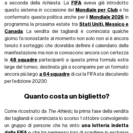
a seconda della richiesta. La
FIFA
aveva già introdotto
questo sistema in occasione del
Mondiale per Club
e ha
confermato questa politica anche per il
Mondiale 2026
in
programma la prossima estate tra
Stati Uniti, Messico e
Canada
. La vendita dei tagliandi è cominciata qualche
giorno fa nonostante al momento non solo non si è ancora
tenuto il sorteggio che dovrebbe definire il calendario della
manifestazione ma non si conoscono ancora con certezza
le
48 squadre
partecipanti a questa prima formula extra
large del torneo, destinata già a scomparire per un formato
ancora più largo
a 64 squadre
di cui la FIFA sta discutendo
per l’edizione 20230.
Quanto costa un biglietto?
Come ricostruito da
The Athletic
, la prima fase della vendita
dei tagliandi è cominciata lo scorso 1 ottobre coinvolgendo
un gruppo di persone che ha vinto
una lotteria indetta
dalla FIFA
e che ha permesso loro di scegliere in esclusiva