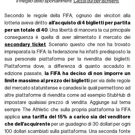
il meglio dello sportainment.
Clicca qui per iscriverti.
Secondo le regole della FIFA, ognuno dei vincitori alla
lotteria aveva diritto
all’acquisto di 4 biglietti per partita
per un totale di 40
. Una libertà di manovra la cui principale
conseguenza è quella di aver alimentato il mercato dei
secondary ticket
. Scenario questo che non ha trovato
impreparata la FIFA: la federazione ha infatti predisposto la
sua personale piattaforma per la rivendita dei biglietti.
Piattaforma dove, a differenza di quanto accaduto in
edizione passate,
la FIFA ha deciso di non imporre un
limite massimo al prezzo dei biglietti
per via delle regole
del mercato statunitense e canadesi le quali permettono ad
altre piattaforme di rivendita come ad esempio StubHub di
impostare qualsiasi prezzo di vendita. Aggiunge sul tema
sempre The Athletic che sulla propria piattaforma la FIFA
applica
una tariffa del 15% a carico sia del venditore
che dell’acquirente
per un guadagno di 30 dollari per ogni
100 dollari scambiati sulla piattaforma. Una seconda fonte