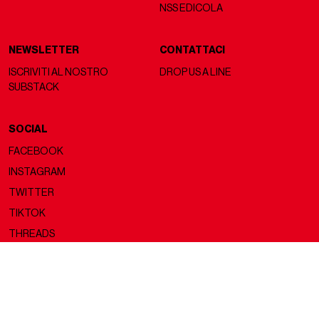
NSS EDICOLA
NEWSLETTER
CONTATTACI
ISCRIVITI AL NOSTRO
DROP US A LINE
SUBSTACK
SOCIAL
FACEBOOK
INSTAGRAM
TWITTER
TIKTOK
THREADS
Copyright ©2026 nss magazine srls
- All rights reserved
nss magazine srls - P.IVA 12275110968
©2026 nss magazine testata giornalistica registrata presso il Tribunale di