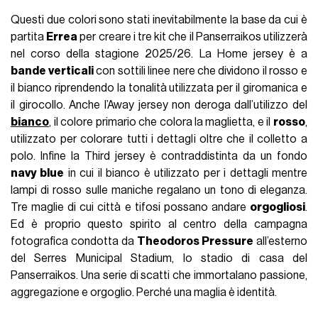
Questi due colori sono stati inevitabilmente la base da cui è
partita
Errea
per creare i tre kit che il Panserraikos utilizzerà
nel corso della stagione 2025/26. La Home jersey è a
bande verticali
con sottili linee nere che dividono il rosso e
il bianco riprendendo la tonalità utilizzata per il giromanica e
il girocollo. Anche l’Away jersey non deroga dall’utilizzo del
bianco
, il colore primario che colora la maglietta, e il
rosso
,
utilizzato per colorare tutti i dettagli oltre che il colletto a
polo. Infine la Third jersey è contraddistinta da un fondo
navy blue
in cui il bianco è utilizzato per i dettagli mentre
lampi di rosso sulle maniche regalano un tono di eleganza.
Tre maglie di cui città e tifosi possano andare
orgogliosi
.
Ed è proprio questo spirito al centro della campagna
fotografica condotta da
Theodoros Pressure
all’esterno
del Serres Municipal Stadium, lo stadio di casa del
Panserraikos. Una serie di scatti che immortalano passione,
aggregazione e orgoglio. Perché una maglia è identità.