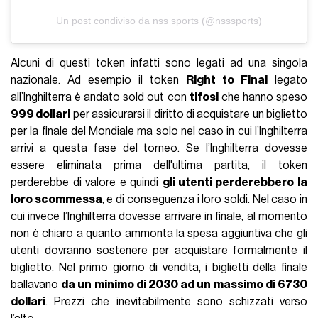
Un post condiviso da nss sports (@nsssports)
Alcuni di questi token infatti sono legati ad una singola
nazionale. Ad esempio il token
Right to Final
legato
all’Inghilterra è andato sold out con
tifosi
che hanno speso
999 dollari
per assicurarsi il diritto di acquistare un biglietto
per la finale del Mondiale ma solo nel caso in cui l’Inghilterra
arrivi a questa fase del torneo. Se l’Inghilterra dovesse
essere eliminata prima dell'ultima partita, il token
perderebbe di valore e quindi
gli utenti perderebbero la
loro scommessa
, e di conseguenza i loro soldi. Nel caso in
cui invece l’Inghilterra dovesse arrivare in finale, al momento
non è chiaro a quanto ammonta la spesa aggiuntiva che gli
utenti dovranno sostenere per acquistare formalmente il
biglietto. Nel primo giorno di vendita, i biglietti della finale
ballavano
da un minimo di 2030 ad un massimo di 6730
dollari
. Prezzi che inevitabilmente sono schizzati verso