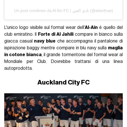
Un post condiviso da Al Ain FC | نادي العين (@alainfcae)
L'unico logo visibile sul formal wear dell'
Al-Ain
è quello del
club emiratino. Il
Forte di Al Jahili
compare in bianco sulla
giacca casual
navy blue
che accompagna il pantalone di
ispirazione baggy mentre compare in blu navy sulla
maglia
in cotone bianca
, il grande tormentone del formal wear al
Mondiale per Club. Dovrebbe trattarsi di una linea
autoprodotta.
Auckland City FC