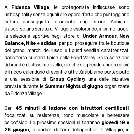
A
Fidenza Village
, le protagoniste indiscusse sono
un’hospitality senza eguali e le opere d’arte che punteggiano
l’intera passeggiata affacciata sugli store. Abbiamo
trascorso una serata al Villaggio esplorando, in primo luogo,
la selezione sportiva negli store di
Under Armour, New
Balance, Nike
e
adidas
, per poi proseguire tra le boutique
dei grandi marchi del lusso e i punti vendita caratterizzati
dall’offerta culinaria tipica della Food Valley. Se la selezione
di brand è di altissimo livello, ciò che sorprende ancora di più
è il ricco calendario di eventi e attività: abbiamo partecipato
a una sessione di
Group Cycling
, una delle iniziative
previste durante le
Summer Nights di giugno
organizzate
da Fidenza Village.
Ben
45 minuti di lezione con istruttori certificati
,
focalizzati su resistenza, tono muscolare e benessere
psicofisico. Le prossime sessioni si terranno
giovedì 19 e
26 giugno
, a partire dall’ora dell’aperitivo. Il Villaggio, in