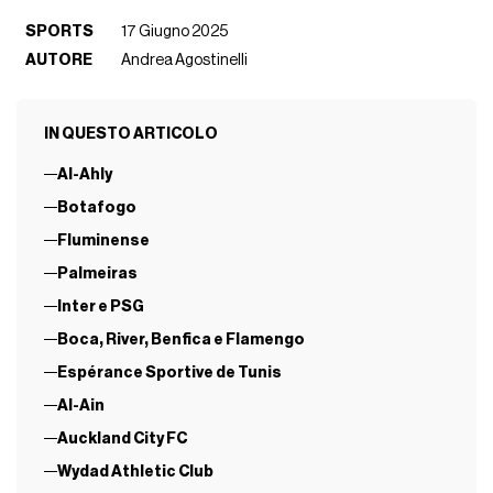
SPORTS
17 Giugno 2025
AUTORE
Andrea Agostinelli
IN QUESTO ARTICOLO
Al-Ahly
Botafogo
Fluminense
Palmeiras
Inter e PSG
Boca, River, Benfica e Flamengo
Espérance Sportive de Tunis
Al-Ain
Auckland City FC
Wydad Athletic Club