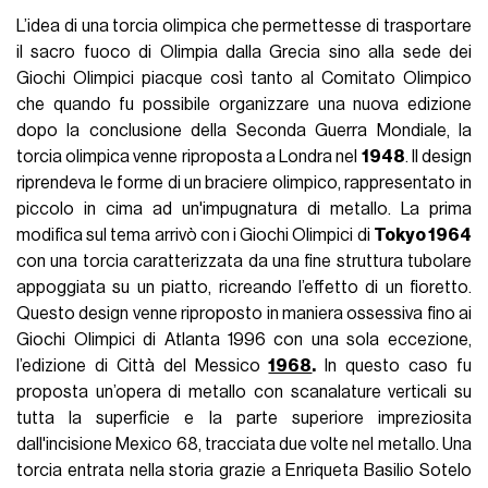
L’idea di una torcia olimpica che permettesse di trasportare
il sacro fuoco di Olimpia dalla Grecia sino alla sede dei
Giochi Olimpici piacque così tanto al Comitato Olimpico
che quando fu possibile organizzare una nuova edizione
dopo la conclusione della Seconda Guerra Mondiale, la
torcia olimpica venne riproposta a Londra nel
1948
. Il design
riprendeva le forme di un braciere olimpico, rappresentato in
piccolo in cima ad un'impugnatura di metallo. La prima
modifica sul tema arrivò con i Giochi Olimpici di
Tokyo 1964
con una torcia caratterizzata da una fine struttura tubolare
appoggiata su un piatto, ricreando l’effetto di un fioretto.
Questo design venne riproposto in maniera ossessiva fino ai
Giochi Olimpici di Atlanta 1996 con una sola eccezione,
l’edizione di Città del Messico
1968
.
In questo caso fu
proposta un’opera di metallo con scanalature verticali su
tutta la superficie e la parte superiore impreziosita
dall'incisione Mexico 68, tracciata due volte nel metallo. Una
torcia entrata nella storia grazie a Enriqueta Basilio Sotelo