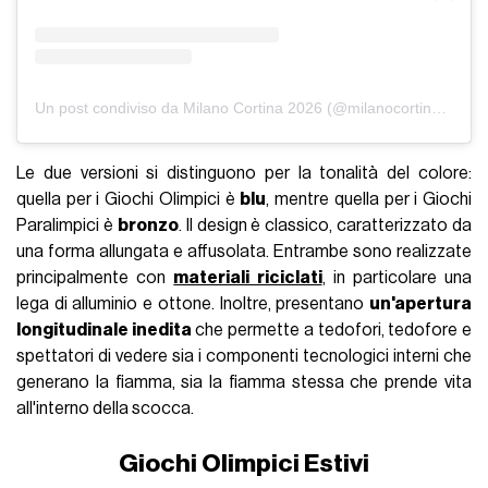
Un post condiviso da Milano Cortina 2026 (@milanocortina2026)
Le due versioni si distinguono per la tonalità del colore:
quella per i Giochi Olimpici è
blu
, mentre quella per i Giochi
Paralimpici è
bronzo
. Il design è classico, caratterizzato da
una forma allungata e affusolata. Entrambe sono realizzate
principalmente con
materiali riciclati
, in particolare una
lega di alluminio e ottone. Inoltre, presentano
un'apertura
longitudinale inedita
che permette a tedofori, tedofore e
spettatori di vedere sia i componenti tecnologici interni che
generano la fiamma, sia la fiamma stessa che prende vita
all'interno della scocca.
Giochi Olimpici Estivi