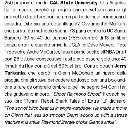
250 proposte, ma la
CAL State University
, Los Angeles,
ha la meglio, perché gli regala una corvette rossa e gli
promette di portare con se gran parte dei suoi compagni di
squadra. Dite sia una cosa illegale? Ovviamente! Ma lui in
una partita da matricola segna 73 punti contro la UC Santa
Barbara, 30 su 40 dal campo (75%) con più di 13 tiri liberi
senza errori, e quando arriva la UCLA di Dave Meyers, Pete
Trgovich e Andre McCarter, future prime scelte all’
NBA
Draft
con 26 vittorie consecutive, l’esito può essere solo uno: 40
firmati da Ray con più del 60% al tiro. Contro coach
Jerry
Tarkania
, che cercò in Glenn McDonald un riparo dalla
pioggia che gli stava per cadere addosso con una box-and-
one a fare da ombrello ombrello: be’, ne segnò 54! Con i fan
che gridavano in coro: “
Shoot Raymond Shoot!
” Il coach nel
suo libro “Runnin' Rebel: Shark Tales of Extra […]” dichiarò:
"
The son of bitch beat us in single-handedly. He made a move
on Glenn that was so smooth Glenn wound up with a stress
fracture in is ankle. Raymond literally broke Glenn’s ankle"
.