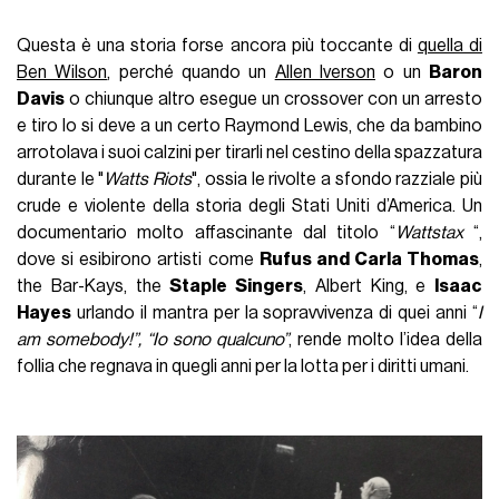
Questa è una storia forse ancora più toccante di
quella di
Ben Wilson
, perché quando un
Allen Iverson
o un
Baron
Davis
o chiunque altro esegue un crossover con un arresto
e tiro lo si deve a un certo Raymond Lewis, che da bambino
arrotolava i suoi calzini per tirarli nel cestino della spazzatura
durante le "
Watts Riots
", ossia le rivolte a sfondo razziale più
crude e violente della storia degli Stati Uniti d’America. Un
documentario molto affascinante dal titolo “
Wattstax
“,
dove si esibirono artisti come
Rufus and Carla Thomas
,
the Bar-Kays, the
Staple Singers
, Albert King, e
Isaac
Hayes
urlando il mantra per la sopravvivenza di quei anni “
I
am somebody!”, “Io sono qualcuno”
, rende molto l’idea della
follia che regnava in quegli anni per la lotta per i diritti umani.