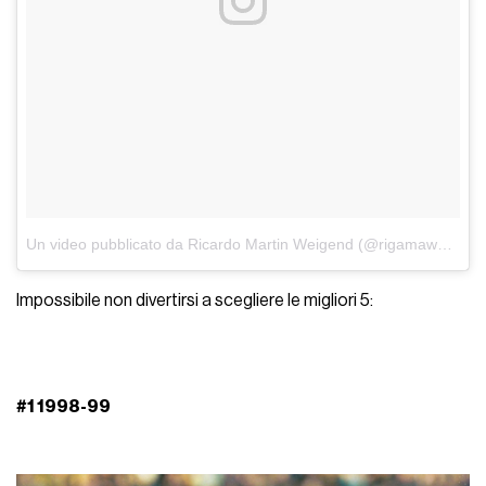
Un video pubblicato da Ricardo Martin Weigend (@rigamawe)
in d
Impossibile non divertirsi a scegliere le migliori 5:
#1 1998-99