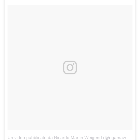
Un video pubblicato da Ricardo Martin Weigend (@rigamawe)
in d