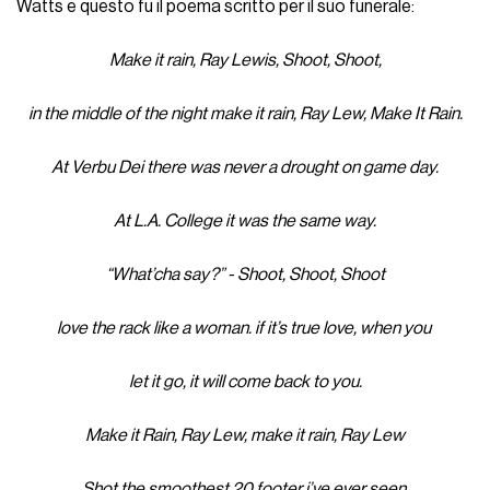
Watts e questo fu il poema scritto per il suo funerale:
Make it rain, Ray Lewis, Shoot, Shoot,
in the middle of the night make it rain, Ray Lew, Make It Rain.
At Verbu Dei there was never a drought on game day.
At L.A. College it was the same way.
“What’cha say?” - Shoot, Shoot, Shoot
love the rack like a woman. if it’s true love, when you
let it go, it will come back to you.
Make it Rain, Ray Lew, make it rain, Ray Lew
Shot the smoothest 20 footer i’ve ever seen.