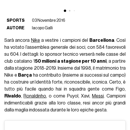
SPORTS
03 Novembre 2016
AUTORE
Iacopo Galli
Sarà ancora
Nike
a vestire i campioni del
Barcellona
. Così
ha votato l’assemblea generale dei soci, con 584 favorevoli
su 604. I dettagli: lo sponsor tecnico verserà nelle casse del
club catalano 1
50 milioni a stagione per 10 anni
, a partire
dalla stagione 2018-2019. Insieme dal 1998, il matrimonio tra
Nike e
Barça
ha contribuito (insieme ai successi sul campo)
ha costruire un’identità forte, riconoscibile, iconica. Certo, è
tutto più facile quando hai in squadra gente come Figo,
Rivaldo
,
Ronaldinho
, o come Puyol, Xavi,
Messi
. Campioni
indimenticabili grazie alla loro classe, resi ancor più grandi
dalla maglia indossata durante le loro epiche gesta.