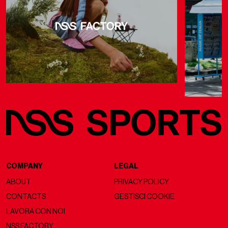
COMPANY
LEGAL
ABOUT
PRIVACY POLICY
CONTACTS
GESTISCI COOKIE
LAVORA CON NOI
NSS FACTORY