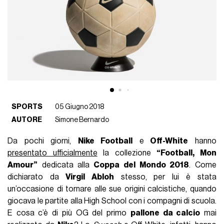
SPORTS
05 Giugno 2018
AUTORE
Simone Bernardo
Da pochi giorni,
Nike Football
e
Off-White
hanno
presentato ufficialmente
la collezione
“Football, Mon
Amour”
dedicata alla
Coppa del Mondo 2018
. Come
dichiarato da
Virgil Abloh
stesso, per lui è stata
un’occasione di tornare alle sue origini calcistiche, quando
giocava le partite alla High School con i compagni di scuola.
E cosa c’è di più OG del primo
pallone da calcio
mai