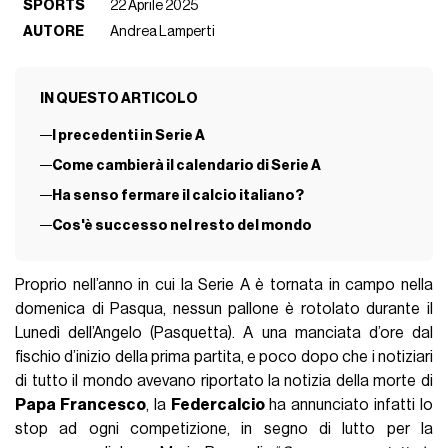
SPORTS
22 Aprile 2025
AUTORE
Andrea Lamperti
IN QUESTO ARTICOLO
I precedenti in Serie A
Come cambierà il calendario di Serie A
Ha senso fermare il calcio italiano?
Cos'è successo nel resto del mondo
Proprio nell’anno in cui la Serie A è tornata in campo nella
domenica di Pasqua, nessun pallone è rotolato durante il
Lunedì dell’Angelo (Pasquetta). A una manciata d’ore dal
fischio d’inizio della prima partita, e poco dopo che i notiziari
di tutto il mondo avevano riportato la notizia della morte di
Papa Francesco
, la
Federcalcio
ha annunciato infatti lo
stop ad ogni competizione, in segno di lutto per la