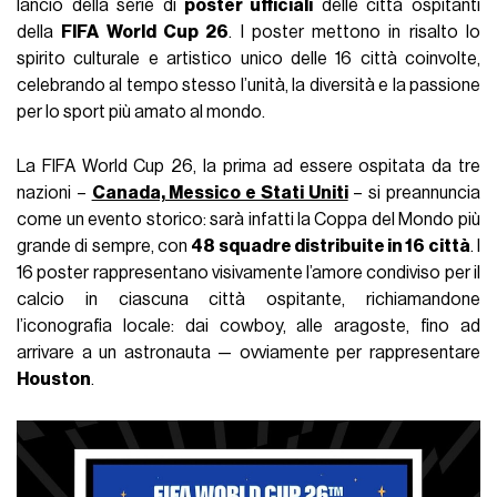
lancio della serie di
poster ufficiali
delle città ospitanti
della
FIFA World Cup 26
. I poster mettono in risalto lo
spirito culturale e artistico unico delle 16 città coinvolte,
celebrando al tempo stesso l’unità, la diversità e la passione
per lo sport più amato al mondo.
La FIFA World Cup 26, la prima ad essere ospitata da tre
nazioni –
Canada, Messico e Stati Uniti
– si preannuncia
come un evento storico: sarà infatti la Coppa del Mondo più
grande di sempre, con
48 squadre distribuite in 16 città
. I
16 poster rappresentano visivamente l’amore condiviso per il
calcio in ciascuna città ospitante, richiamandone
l’iconografia locale: dai cowboy, alle aragoste, fino ad
arrivare a un astronauta — ovviamente per rappresentare
Houston
.