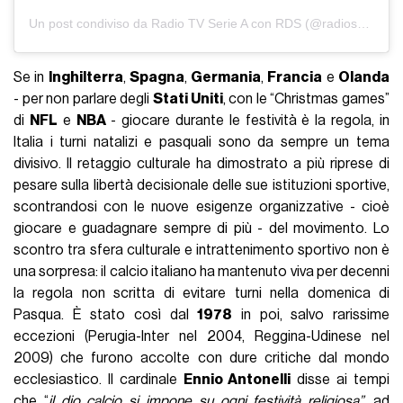
Un post condiviso da Radio TV Serie A con RDS (@radioseriea)
Se in
Inghilterra
,
Spagna
,
Germania
,
Francia
e
Olanda
- per non parlare degli
Stati Uniti
, con le “Christmas games”
di
NFL
e
NBA
- giocare durante le festività è la regola, in
Italia i turni natalizi e pasquali sono da sempre un tema
divisivo. Il retaggio culturale ha dimostrato a più riprese di
pesare sulla libertà decisionale delle sue istituzioni sportive,
scontrandosi con le nuove esigenze organizzative - cioè
giocare e guadagnare sempre di più - del movimento. Lo
scontro tra sfera culturale e intrattenimento sportivo non è
una sorpresa: il calcio italiano ha mantenuto viva per decenni
la regola non scritta di evitare turni nella domenica di
Pasqua. È stato così dal
1978
in poi, salvo rarissime
eccezioni (Perugia-Inter nel 2004, Reggina-Udinese nel
2009) che furono accolte con dure critiche dal mondo
ecclesiastico. Il cardinale
Ennio Antonelli
disse ai tempi
che “
il dio calcio si impone su ogni festività religiosa”
, ad