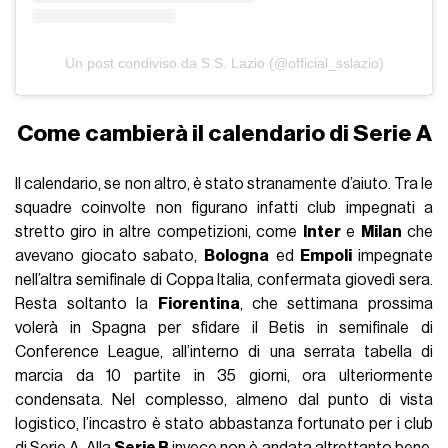
Un post condiviso da S.S. Lazio (@official_sslazio)
Come cambierà il calendario di Serie A
Il calendario, se non altro, è stato stranamente d’aiuto. Tra le
squadre coinvolte non figurano infatti club impegnati a
stretto giro in altre competizioni, come
Inter
e
Milan
che
avevano giocato sabato,
Bologna
ed
Empoli
impegnate
nell’altra semifinale di Coppa Italia, confermata giovedì sera.
Resta soltanto la
Fiorentina
, che settimana prossima
volerà in Spagna per sfidare il Betis in semifinale di
Conference League, all’interno di una serrata tabella di
marcia da 10 partite in 35 giorni, ora ulteriormente
condensata. Nel complesso, almeno dal punto di vista
logistico, l’incastro è stato abbastanza fortunato per i club