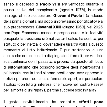
senso: il decesso di
Paolo VI
si era verificato durante la
pausa estiva del campionato (agosto 1978), in modo
analogo al suo successore
Giovanni Paolo I
(a ridosso
della prima giornata, ma dopo un brevissimo pontificato) e al
suo predecessore
Giovanni XXIII
(giugno 1963). Nel 2025,
con Papa Francesco mancato proprio durante la festività
pasquale, la tradizione si è riattivata: il calcio ha sentito, per
statuto o per inerzia, di dover aderire un’altra volta a questo
momento di lutto istituzionale. E pur trattandosi di una
scelta che non necessita di spiegazioni formali, per via della
sua continuità con il passato, è proprio da questo attributo
di automatismo che possono sorgere degli interrogativi. Il
più banale, che in tanti si sono posti dopo aver appreso la
notizia: perché si continua a fermare lo sport, e in particolare
il calcio (con tutti gli interessi che muove nel nostro Paese),
per la morte di un Papa? E perché succede solo in Italia?
Il gesto, inevitabilmente, ha prodotto
effetti poco