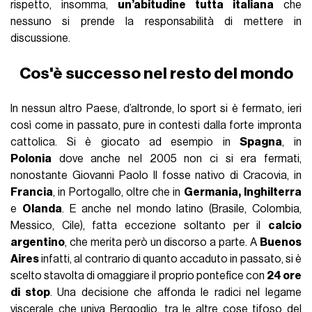
rispetto, insomma,
un’abitudine tutta italiana
che
nessuno si prende la responsabilità di mettere in
discussione.
Cos'è successo nel resto del mondo
In nessun altro Paese, d’altronde, lo sport si è fermato, ieri
così come in passato, pure in contesti dalla forte impronta
cattolica. Si è giocato ad esempio in
Spagna
, in
Polonia
dove anche nel 2005 non ci si era fermati,
nonostante Giovanni Paolo II fosse nativo di Cracovia, in
Francia
, in Portogallo, oltre che in
Germania,
Inghilterra
e
Olanda
. E anche nel mondo latino (Brasile, Colombia,
Messico, Cile), fatta eccezione soltanto per il
calcio
argentino
, che merita però un discorso a parte. A
Buenos
Aires
infatti, al contrario di quanto accaduto in passato, si è
scelto stavolta di omaggiare il proprio pontefice con
24 ore
di stop
. Una decisione che affonda le radici nel legame
viscerale che univa Bergoglio, tra le altre cose tifoso del