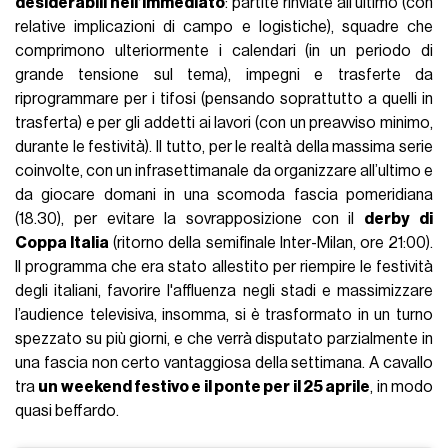
desiderabili nell’immediato
: partite rinviate all’ultimo (con
relative implicazioni di campo e logistiche), squadre che
comprimono ulteriormente i calendari (in un periodo di
grande tensione sul tema), impegni e trasferte da
riprogrammare per i tifosi (pensando soprattutto a quelli in
trasferta) e per gli addetti ai lavori (con un preavviso minimo,
durante le festività). Il tutto, per le realtà della massima serie
coinvolte, con un infrasettimanale da organizzare all’ultimo e
da giocare domani in una scomoda fascia pomeridiana
(18.30), per evitare la sovrapposizione con il
derby di
Coppa Italia
(ritorno della semifinale Inter-Milan, ore 21:00).
Il programma che era stato allestito per riempire le festività
degli italiani, favorire l'affluenza negli stadi e massimizzare
l’audience televisiva, insomma, si è trasformato in un turno
spezzato su più giorni, e che verrà disputato parzialmente in
una fascia non certo vantaggiosa della settimana. A cavallo
tra
un weekend festivo e il ponte per il 25 aprile
, in modo
quasi beffardo.