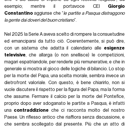
esempio; mentre il portavoce CEI
Giorgio
Constantino
aggiunse che “
le partite a Pasqua distraggono
la gente dai doveri del buon cristiano
”.
Nel 2025 la Serie A aveva scelto di rompere la consuetudine
ed emanciparsi da tutto ciò. Coerentemente, si può dire,
con un sistema che adatta il calendario alle
esigenze
televisive
, che allarga (o non snellisce) le competizioni,
magari espatriandole, per renderle più remunerative, e che in
generale si mostra al gioco delle logiche di bilancio. Lo stop
per la morte del Papa, una scelta morale, sembra invece un
dietrofront valoriale. Con questo, è bene chiarirlo, non si
vuole discutere il rispetto per la figura del Papa, ma la forma
che assume. Fermare il calcio per la morte del Pontefice,
proprio dopo aver sdoganato le partite a Pasqua, è infatti
una
contraddizione
che ci racconta molto del nostro
Paese. Un riflesso antico che riaffiora senza discussione, e
che sembra scollegato dal presente. Più che un atto di