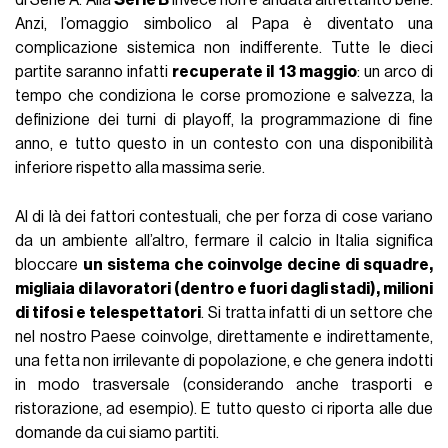
di Serie A. Alla
Serie B
invece non è andata altrettanto bene.
Anzi, l’omaggio simbolico al Papa è diventato una
complicazione sistemica non indifferente. Tutte le dieci
partite saranno infatti
recuperate il
13 maggio
: un arco di
tempo che condiziona le corse promozione e salvezza, la
definizione dei turni di playoff, la programmazione di fine
anno, e tutto questo in un contesto con una disponibilità
inferiore rispetto alla massima serie.
Al di là dei fattori contestuali, che per forza di cose variano
da un ambiente all’altro, fermare il calcio in Italia significa
bloccare
un sistema che coinvolge decine di squadre,
migliaia di lavoratori (dentro e fuori dagli stadi), milioni
di tifosi e telespettatori
. Si tratta infatti di un settore che
nel nostro Paese coinvolge, direttamente e indirettamente,
una fetta non irrilevante di popolazione, e che genera indotti
in modo trasversale (considerando anche trasporti e
ristorazione, ad esempio). E tutto questo ci riporta alle due
domande da cui siamo partiti.