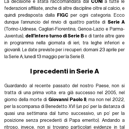
La decisione è stata raccomandata dal
CONI
a tutte le
federazioni affiliate, anche di altre discipline oltre al calcio, e
quindi predisposta dalla
FIGC
per ogni categoria. Ecco
dunque l’annuncio del rinvio di quattro partite di
Serie A
(Torino-Udinese, Cagliari-Fiorentina, Genoa-Lazio e Parma-
Juventus),
dell’intero turno di Serie B
e di tante altre gare
in programma nella giornata di ieri, tra leghe inferiori e
giovanili. Le date previste per i recuperi: domani 23 aprile per
la Serie A, lunedì 13 maggio per la Serie B.
I precedenti in Serie A
Guardando al recente passato del nostro Paese, non si
tratta di una prima volta: era già successo nel 2005, nel
giorno della morte di
Giovanni Paolo II
; ma non nel 2022,
per la scomparsa di Benedetto XVI (un po’ per la distanza di
quasi una settimana dal turno successivo, un po’ per la
posizione senza precedenti di Papa emerito). Andando a
ritroso, invece, non si trovano particolari evidenze in tal