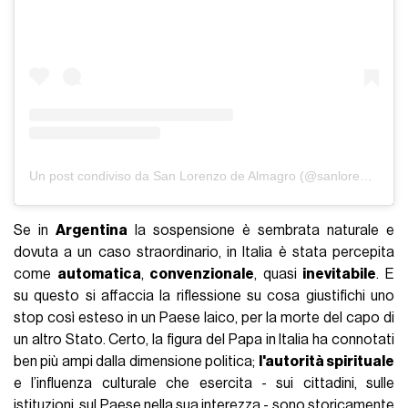
Un post condiviso da San Lorenzo de Almagro (@sanlorenzo)
Se in
Argentina
la sospensione è sembrata naturale e
dovuta a un caso straordinario, in Italia è stata percepita
come
automatica
,
convenzionale
, quasi
inevitabile
. E
su questo si affaccia la riflessione su cosa giustifichi uno
stop così esteso in un Paese laico, per la morte del capo di
un altro Stato. Certo, la figura del Papa in Italia ha connotati
ben più ampi dalla dimensione politica;
l'autorità spirituale
e l’influenza culturale che esercita - sui cittadini, sulle
istituzioni, sul Paese nella sua interezza - sono storicamente