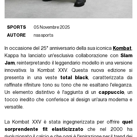
SPORTS
05 Novembre 2025
AUTORE
nss sports
In occasione del 25° anniversario della sua iconica
Kombat
,
Kappa ha lanciato un'esclusiva collaborazione con
Slam
Jam
, reinterpretando il leggendario modello in una versione
innovativa: la Kombat XXV. Questa nuova edizione si
presenta in una veste
total black
, caratterizzata da
raffinate rifiniture tono su tono che ne esaltano l'eleganza.
Un elemento distintivo è l'aggiunta di un
cappuccio
, un
tocco inedito che conferisce al design un'aura moderna e
versatile.
La Kombat XXV è stata ingegnerizzata per offrire
quel
sorprendente fit elasticizzato
che nel 2000 ha
rivoluzionato il calcio e che oggi è l'ispirazione per il trend dei