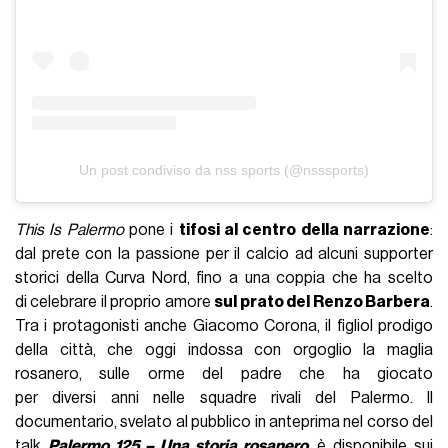
Un post condiviso da nss sports (@nsssports)
This Is Palermo
pone i
tifosi al centro della narrazione
:
dal prete con la passione per il calcio ad alcuni supporter
storici della Curva Nord, fino a una coppia che ha scelto
di celebrare il proprio amore
sul prato del Renzo Barbera
.
Tra i protagonisti anche Giacomo Corona, il figliol prodigo
della città, che oggi indossa con orgoglio la maglia
rosanero, sulle orme del padre che ha giocato
per diversi anni nelle squadre rivali del Palermo. Il
documentario, svelato al pubblico in anteprima nel corso del
talk
Palermo 125 – Una storia rosanero
, è disponibile sui