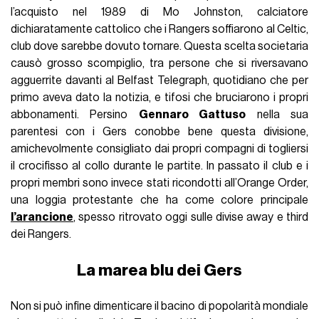
l’acquisto nel 1989 di Mo Johnston, calciatore
dichiaratamente cattolico che i Rangers soffiarono al Celtic,
club dove sarebbe dovuto tornare. Questa scelta societaria
causò grosso scompiglio, tra persone che si riversavano
agguerrite davanti al Belfast Telegraph, quotidiano che per
primo aveva dato la notizia, e tifosi che bruciarono i propri
abbonamenti. Persino
Gennaro Gattuso
nella sua
parentesi con i Gers conobbe bene questa divisione,
amichevolmente consigliato dai propri compagni di togliersi
il crocifisso al collo durante le partite. In passato il club e i
propri membri sono invece stati ricondotti all’Orange Order,
una loggia protestante che ha come colore principale
l’arancione
, spesso ritrovato oggi sulle divise away e third
dei Rangers.
La marea blu dei Gers
Non si può infine dimenticare il bacino di popolarità mondiale