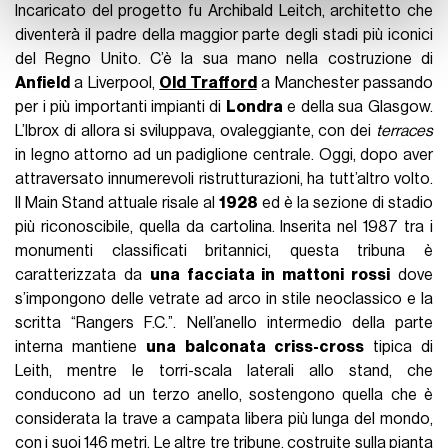
Incaricato del progetto fu Archibald Leitch, architetto che
con altre informazioni che ha fornito loro o che hanno
diventerà il padre della maggior parte degli stadi più iconici
raccolto dal suo utilizzo dei loro servizi.
del Regno Unito. C’è la sua mano nella costruzione di
Anfield
a Liverpool,
Old Trafford
a Manchester passando
per i più importanti impianti di
Londra
e della sua Glasgow.
L’Ibrox di allora si sviluppava, ovaleggiante, con dei
terraces
in legno attorno ad un padiglione centrale. Oggi, dopo aver
attraversato innumerevoli ristrutturazioni, ha tutt’altro volto.
Il Main Stand attuale risale al
1928
ed è la sezione di stadio
più riconoscibile, quella da cartolina. Inserita nel 1987 tra i
monumenti classificati britannici, questa tribuna è
caratterizzata da
una facciata in mattoni rossi
dove
s’impongono delle vetrate ad arco in stile neoclassico e la
scritta “Rangers F.C.”. Nell’anello intermedio della parte
interna mantiene
una balconata criss-cross
tipica di
Leith, mentre le torri-scala laterali allo stand, che
conducono ad un terzo anello, sostengono quella che è
considerata la trave a campata libera più lunga del mondo,
con i suoi 146 metri. Le altre tre tribune, costruite sulla pianta