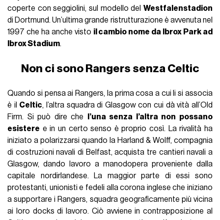
coperte con seggiolini, sul modello del
Westfalenstadion
di Dortmund. Un’ultima grande ristrutturazione è avvenuta nel
1997 che ha anche visto
il cambio nome da Ibrox Park ad
Ibrox Stadium
.
Non ci sono Rangers senza Celtic
Quando si pensa ai Rangers, la prima cosa a cui li si associa
è il
Celtic
, l’altra squadra di Glasgow con cui dà vità all’Old
Firm. Si può dire che
l’una senza l’altra non possano
esistere
e in un certo senso è proprio così. La rivalità ha
iniziato a polarizzarsi quando la Harland & Wolff, compagnia
di costruzioni navali di Belfast, acquista tre cantieri navali a
Glasgow, dando lavoro a manodopera proveniente dalla
capitale nordirlandese. La maggior parte di essi sono
protestanti, unionisti e fedeli alla corona inglese che iniziano
a supportare i Rangers, squadra geograficamente più vicina
ai loro docks di lavoro. Ciò avviene in contrapposizione al