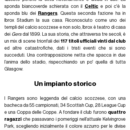
sponda biancoverde schierata con il
Celtic
e poi c'è la
sponda blu dei
Rangers
. Questa seconda fazione ha in
Ibrox Stadium la sua casa. Riconosciuto come uno dei
templi del calcio scozzese e non solo, Ibrox è teatro di casa
dei
Gers
dal 1899. La sua storia, che attraversa tre secoli, è
un mix di scene trionfali dei
117 titoli ufficiali vinti dal club
ed altre catastrofiche, dati i tristi eventi che si sono
succeduti. Una contrapposizione netta che spacca in due
l’anima dello stadio, rispecchiando un po' quella di tutta
Glasgow.
Un impianto storico
I Rangers sono leggenda del calcio scozzese, con una
bacheca da 55 campionati, 34 Scottish Cup, 28 League Cup
e una Coppa delle Coppe. A fondare il club furono
quattro
ragazzi
che passavano i pomeriggi nell’attuale Kelvingrove
Park, scegliendo inizialmente il colore azzurro per le divise