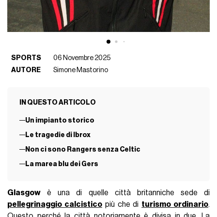
SPORTS
06 Novembre 2025
AUTORE
Simone Mastorino
IN QUESTO ARTICOLO
Un impianto storico
Le tragedie di Ibrox
Non ci sono Rangers senza Celtic
La marea blu dei Gers
Glasgow
è una di quelle città britanniche sede di
pellegrinaggio calcistico
più che di
turismo ordinario
.
Questo perché la città notoriamente è divisa in due. La