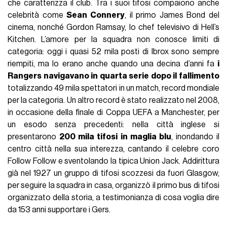
che caratterizza il club. Tra i suoi tifosi compaiono anche
celebrità come
Sean Connery
, il primo James Bond del
cinema, nonché Gordon Ramsay, lo chef televisivo di Hell’s
Kitchen. L’amore per la squadra non conosce limiti di
categoria: oggi i quasi 52 mila posti di Ibrox sono sempre
riempiti, ma lo erano anche quando una decina d’anni fa
i
Rangers navigavano in quarta serie dopo il fallimento
totalizzando 49 mila spettatori in un match, record mondiale
per la categoria. Un altro record è stato realizzato nel 2008,
in occasione della finale di Coppa UEFA a Manchester, per
un esodo senza precedenti: nella città inglese si
presentarono
200 mila tifosi in maglia blu
, inondando il
centro città nella sua interezza, cantando il celebre coro
Follow Follow e sventolando la tipica Union Jack. Addirittura
già nel 1927 un gruppo di tifosi scozzesi da fuori Glasgow,
per seguire la squadra in casa, organizzò il primo bus di tifosi
organizzato della storia, a testimonianza di cosa voglia dire
da 153 anni supportare i Gers.