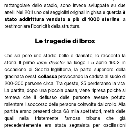
rettangolare dello stadio, sono invece sviluppate su due
anelli. Nel 2011 uno dei seggiolini originali in ghisa e quercia
è
stato addirittura venduto a più di 1000 sterline
, a
testimoniare l’iconicità della struttura.
Le tragedie di Ibrox
Che sia però uno stadio bello e dannato, lo racconta la
storia. Il primo
Ibrox disaster
ha luogo il 5 aprile 1902: in
occasione di Scozia-Inghilterra, la parte superiore della
gradinata ovest
collassa
provocando la caduta al suolo di
200-300 persone circa. Tra queste, 25 perderanno la vita.
La partita, dopo una piccola pausa, viene ripresa poiché si
temeva che il deflusso delle persone avesse potuto
rallentare il soccorso delle persone coinvolte dal crollo. Alla
partita erano presenti circa 68 mila spettatori, metà delle
quali nella tristemente famosa tribuna che già
precedentemente era stata segnalata per oscillazioni