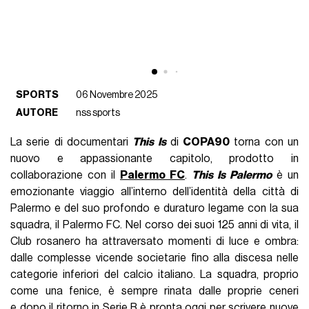
SPORTS
06 Novembre 2025
AUTORE
nss sports
La serie di documentari
This Is
di
COPA90
torna con un
nuovo e appassionante capitolo, prodotto in
collaborazione con il
Palermo FC
.
This Is Palermo
è un
emozionante viaggio all’interno dell’identità della città di
Palermo e del suo profondo e duraturo legame con la sua
squadra, il Palermo FC. Nel corso dei suoi 125 anni di vita, il
Club rosanero ha attraversato momenti di luce e ombra:
dalle complesse vicende societarie fino alla discesa nelle
categorie inferiori del calcio italiano. La squadra, proprio
come una fenice, è sempre rinata dalle proprie ceneri
e dopo il ritorno in Serie B è pronta oggi per scrivere nuove