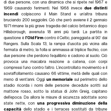
di due persone, con una dinamica che si ripete nel 1967 e
1969 causando ferimenti. Nel 1968 invece
due distinti
incendi
colpiscono il Main Stand e un’altra tribuna
bruciando 200 seggiolini. Ciò che però avviene il 2 gennaio
1971 rimane la più grave tragedia del calcio britannico dopo
Hillsborough, avvenuta 18 anni più tardi. La partita in
questione è
l’Old Firm
contro il Celtic, pareggiata al 90’ dai
Rangers. Sulla Scala 13, la rampa d’uscita più vicina alla
fermata di metro, la folla si ammassa al triplice fischio, con
due persone che perdono l’equilibrio e cadono al suolo. Ciò
provoca una macabra reazione a catena, con corpi
compressi l’uno contro l’altro. L’incontrollato movimento e il
sovraffollamento causano 66 vittime, metà delle quali con
meno di vent’anni. Oggi
un memoriale
sul perimetro dello
stadio ricorda i nomi delle persone decedute scritti sul
mattone rosso, sotto la statua di John Greig, capitano
dell’epoca. Da allora le misure di sicurezza adottate sono
state nette, con
una progressiva diminuzione della
capacità
dello stadio e i terraces sostituiti da tribune