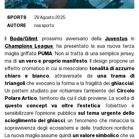
SPORTS
29 Agosto 2025
AUTORE
nss sports
Il
Bodø/Glimt
, prossimo avversario della
Juventus
in
Champions League
, ha presentato la sua nuova terza
maglia griffata
PUMA
. Non si tratta di una semplice jersey,
ma di
un vero e proprio manifesto
. Il design propone un
effetto cromatico in cui si mescolano
tonalità di azzurro
chiaro e bianco
, attraversate da
una trama di
triangoli
che evocano la forma e la fragilità dei
ghiacciai
.
Un pattern studiato per richiamare l’ambiente del
Circolo
Polare Artico
, territorio da cui il club proviene. La scelta di
questo concept va oltre l’estetica
: l’obiettivo è
sensibilizzare l’opinione pubblica
sul tema urgente dello
scioglimento dei ghiacci
, un fenomeno che minaccia la
sopravvivenza degli ecosistemi e delle tradizioni nordiche.
La nuova maglia assume quindi
un valore simbolico
che va