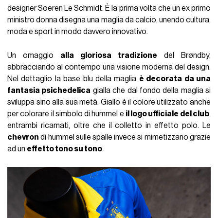
designer Soeren Le Schmidt. È la prima volta che un ex primo
ministro donna disegna una maglia da calcio, unendo cultura,
moda e sport in modo davvero innovativo.
Un omaggio
alla gloriosa tradizione
del Brøndby,
abbracciando al contempo una visione moderna del design.
Nel dettaglio la base blu della maglia
è decorata da una
fantasia psichedelica
gialla che dal fondo della maglia si
sviluppa sino alla sua metà. Giallo è il colore utilizzato anche
per colorare il simbolo di hummel e
il logo ufficiale del club
,
entrambi ricamati, oltre che il colletto in effetto polo. Le
chevron
di hummel sulle spalle invece si mimetizzano grazie
ad un
effetto tono su tono
.