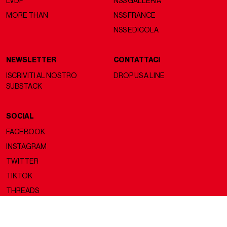
LVDF
NSS GALLERIA
MORE THAN
NSS FRANCE
NSS EDICOLA
NEWSLETTER
CONTATTACI
ISCRIVITI AL NOSTRO
DROP US A LINE
SUBSTACK
SOCIAL
FACEBOOK
INSTAGRAM
TWITTER
TIKTOK
THREADS
Copyright ©2026 nss magazine srls
- All rights reserved