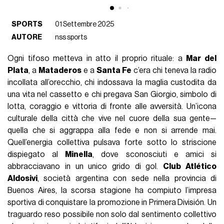
SPORTS
01 Settembre 2025
AUTORE
nss sports
Ogni tifoso metteva in atto il proprio rituale: a
Mar del
Plata
, a
Mataderos
e a
Santa Fe
c’era chi teneva la radio
incollata all’orecchio, chi indossava la maglia custodita da
una vita nel cassetto e chi pregava San Giorgio, simbolo di
lotta, coraggio e vittoria di fronte alle avversità. Un’icona
culturale della città che vive nel cuore della sua gente—
quella che si aggrappa alla fede e non si arrende mai.
Quell’energia collettiva pulsava forte sotto lo striscione
dispiegato al
Minella
, dove sconosciuti e amici si
abbracciavano in un unico grido di gol.
Club Atlético
Aldosivi
, società argentina con sede nella provincia di
Buenos Aires, la scorsa stagione ha compiuto l’impresa
sportiva di conquistare la promozione in Primera División. Un
traguardo reso possibile non solo dal sentimento collettivo