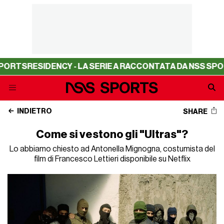
DENCY - LA SERIE A RACCONTATA DA NSS SPORTS
RESIDE
INDIETRO
SHARE
Come si vestono gli "Ultras"?
Lo abbiamo chiesto ad Antonella Mignogna, costumista del
film di Francesco Lettieri disponibile su Netflix