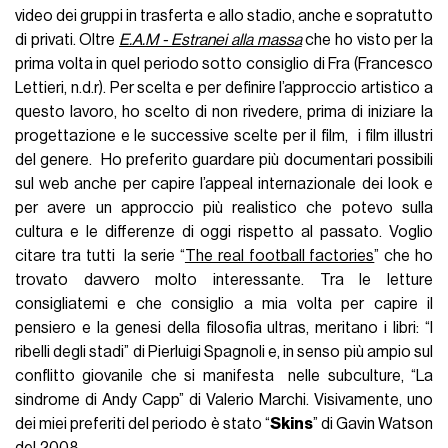
video dei gruppi in trasferta e allo stadio, anche e sopratutto
di privati. Oltre
E.A.M - Estranei alla massa
che ho visto per la
prima volta in quel periodo sotto consiglio di Fra (Francesco
Lettieri, n.d.r). Per scelta e per definire l’approccio artistico a
questo lavoro, ho scelto di non rivedere, prima di iniziare la
progettazione e le successive scelte per il film, i film illustri
del genere. Ho preferito guardare più documentari possibili
sul web anche per capire l’appeal internazionale dei look e
per avere un approccio più realistico che potevo sulla
cultura e le differenze di oggi rispetto al passato. Voglio
citare tra tutti la serie “
The real football factories
” che ho
trovato davvero molto interessante. Tra le letture
consigliatemi e che consiglio a mia volta per capire il
pensiero e la genesi della filosofia ultras, meritano i libri: “I
ribelli degli stadi” di Pierluigi Spagnoli e, in senso più ampio sul
conflitto giovanile che si manifesta nelle subculture, “La
sindrome di Andy Capp” di Valerio Marchi. Visivamente, uno
dei miei preferiti del periodo è stato “
Skins
” di Gavin Watson
del 2008.