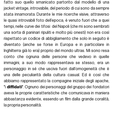
fatto suo quello smanicato partorito dal modello di una
jacket vintage, introvabile, del periodo di cui sono da sempre
stata innamorata. Durante le mie ricerche visive, attraverso
le quasi introvabili foto dell’epoca, è venuto fuori che a quei
tempi, nelle curve dei tifosi del Napoli (che mi sono sembrati
una sorta di paninari ripuliti e molto più onesti) non era così
rispettato un codice di abbigliamento che solo in seguito è
diventato (anche se forse in Europa e in particolare in
Inghilterra già lo era) proprio del mondo ultras. Mi sono resa
conto che ognuna delle persone che vedevo in quelle
immagini, a suo modo rappresentava se stesso, era un
personaggio in sé che usciva fuori dall’omogeneità che è
una delle peculiarità della cultura casual. Ed è così che
abbiamo rappresentato la compagine iniziale degli apache,
"i
diffidati
". Ognuno dei personaggi del gruppo dei fondatori
aveva le proprie caratteristiche che comunicava in maniera
abbastanza evidente, essendo un film dalla grande coralità,
la propria personalità.