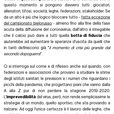
questo momento si pongono davvero tutti: giocatori,
allenatori, tifosi, società, leghe, federazioni, stakeholder. Se
da un alto è più che logico bloccare tutto -
fatta eccezione
del campionato bielorusso
- almeno fino alla fine della fase
acuta della diffusione del coronavirus, dall'altro è innegabile
che il calcio può dare a tutti quella
botta di fiducia
che
aiuterebbe ad aumentare le speranze d'uscita da quelli che
in tanti definiscono già "
il momento di crisi più grande dal
secondo dopoguerra
".
Ci si interroga sul come e di riflesso anche sul quando, con
federazioni e associazioni che provano a studiare le stime
degli istituti sanitari, le previsioni e i numeri che riguardano i
picchi della pandemia, che progettano piani che vanno dalla
A alla Z pur di non perdere la stagione 2019-2020.
L'
imprevedibilità
del virus, però, non rende semplicissime le
strategie di un mondo, quello sportivo, che sta provando a
rialzarsi. Ad oggi l'unica certezza è il lavoro delle leghe, che