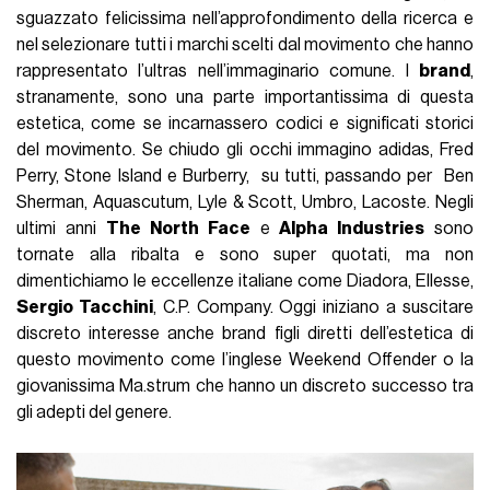
sguazzato felicissima nell’approfondimento della ricerca e
nel selezionare tutti i marchi scelti dal movimento che hanno
rappresentato l’ultras nell’immaginario comune. I
brand
,
stranamente, sono una parte importantissima di questa
estetica, come se incarnassero codici e significati storici
del movimento. Se chiudo gli occhi immagino adidas, Fred
Perry, Stone Island e Burberry, su tutti, passando per Ben
Sherman, Aquascutum, Lyle & Scott, Umbro, Lacoste. Negli
ultimi anni
The North Face
e
Alpha Industries
sono
tornate alla ribalta e sono super quotati, ma non
dimentichiamo le eccellenze italiane come Diadora, Ellesse,
Sergio Tacchini
, C.P. Company. Oggi iniziano a suscitare
discreto interesse anche brand figli diretti dell’estetica di
questo movimento come l’inglese Weekend Offender o la
giovanissima Ma.strum che hanno un discreto successo tra
gli adepti del genere.