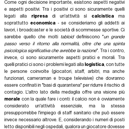
Come ogni decisione importante, esistono aspetti negativi
e aspetti positivi. Tra i positivi ci sono sicuramente quelli
legati alla
ripresa
di un'attività sì
calcistica
ma
soprattutto
economica
- se consideriamo gli addetti ai
lavori, i broadcaster e le società di scommesse sportive. Ci
sarebbe quello che molti
tabloid
definiscono "
un grande
passo verso il ritorno alla normalità, oltre che una spinta
psicologica significativa che avrebbe la nazione
". Tra i contro,
invece, ci sono sicuramente aspetti pratici e morali. Tra
quelli pratici ci sono i problemi legati alla
logistica
, con tutte
le persone coinvolte (giocatori, staff, arbitri, ma anche
funzionari, cameraman e troupe televisive) che dovranno
essere confinati in "basi di quarantena" per ridurre il rischio di
contagio. L'altro lato della medaglia offre una visione più
morale
con la quale fare i conti: il calcio non è ovviamente
considerato un'attività essenziale, ma la stessa
presupporrebbe l'impiego di staff sanitario che può essere
invece necessario altrove. E, considerando i numeri di posti
letto disponibili negli ospedali, qualora un giocatore dovesse