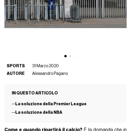
SPORTS
31 Marzo 2020
AUTORE
Alessandro Pagano
IN QUESTO ARTICOLO
La soluzione della Premier League
La soluzione della NBA
Come e quando ripartirà il calcio?
È la domanda che in