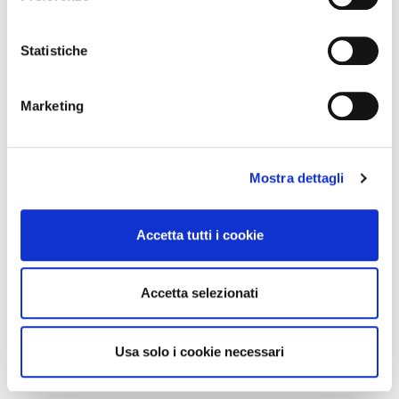
Con il tuo consenso, vorremmo anche:
raccogliere informazioni sulla tua posizione
Statistiche
geografica, con un'approssimazione di qualche
metro,
Marketing
Identificare il tuo dispositivo, scansionandolo
attivamente alla ricerca di caratteristiche specifiche
(impronte digitali).
Mostra dettagli
Approfondisci come vengono elaborati i tuoi dati personali
e imposta le tue preferenze nella
sezione dettagli
. Puoi
modificare o ritirare il tuo consenso in qualsiasi momento
Accetta tutti i cookie
dalla Dichiarazione sui cookie.
Utilizziamo i cookie per personalizzare contenuti ed
Accetta selezionati
annunci, per fornire funzionalità dei social media e per
analizzare il nostro traffico. Condividiamo inoltre
informazioni sul modo in cui utilizza il nostro sito con i
Usa solo i cookie necessari
nostri partner che si occupano di analisi dei dati web,
pubblicità e social media, i quali potrebbero combinarle