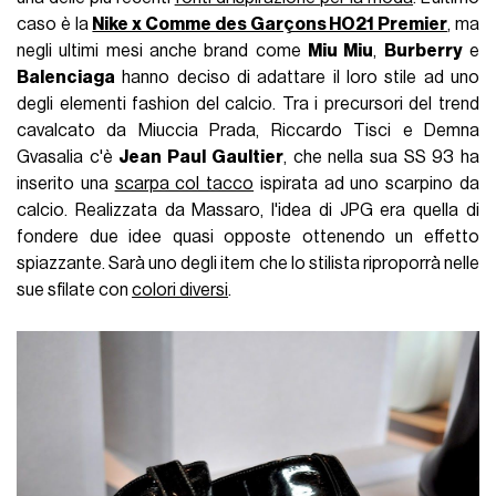
caso è la
Nike x Comme des Garçons HO21 Premier
, ma
negli ultimi mesi anche brand come
Miu Miu
,
Burberry
e
Balenciaga
hanno deciso di adattare il loro stile ad uno
degli elementi fashion del calcio. Tra i precursori del trend
cavalcato da Miuccia Prada, Riccardo Tisci e Demna
Gvasalia c'è
Jean Paul Gaultier
, che nella sua SS 93 ha
inserito una
scarpa col tacco
ispirata ad uno scarpino da
calcio. Realizzata da Massaro, l'idea di JPG era quella di
fondere due idee quasi opposte ottenendo un effetto
spiazzante. Sarà uno degli item che lo stilista riproporrà nelle
sue sfilate con
colori diversi
.