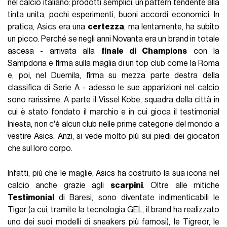
nel calcio italiano: prodotti semplici, un pattern tendente alla
tinta unita, pochi esperimenti, buoni accordi economici. In
pratica, Asics era una
certezza
, ma lentamente, ha subito
un picco. Perché se negli anni Novanta era un brand in totale
ascesa - arrivata alla
finale di Champions
con la
Sampdoria e firma sulla maglia di un top club come la Roma
e, poi, nel Duemila, firma su mezza parte destra della
classifica di Serie A - adesso le sue apparizioni nel calcio
sono rarissime. A parte il Vissel Kobe, squadra della città in
cui è stato fondato il marchio e in cui gioca il testimonial
Iniesta, non c'è alcun club nelle prime categorie del mondo a
vestire Asics. Anzi, si vede molto più sui piedi dei giocatori
che sul loro corpo.
Infatti, più che le maglie, Asics ha costruito la sua icona nel
calcio anche grazie agli
scarpini
. Oltre alle mitiche
Testimonial
di Baresi, sono diventate indimenticabili le
Tiger (a cui, tramite la tecnologia GEL, il brand ha realizzato
uno dei suoi modelli di sneakers più famosi), le Tigreor, le