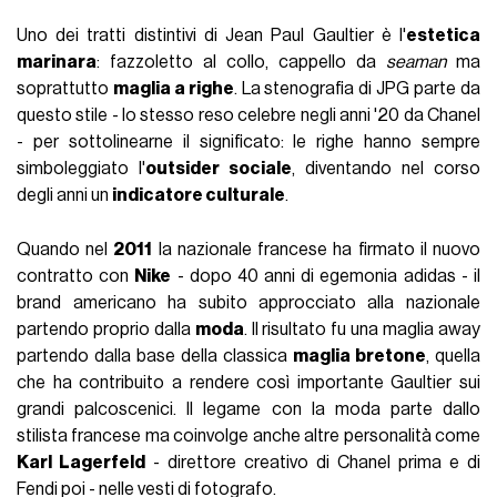
Uno dei tratti distintivi di Jean Paul Gaultier è l'
estetica
marinara
: fazzoletto al collo, cappello da
seaman
ma
soprattutto
maglia a righe
. La stenografia di JPG parte da
questo stile - lo stesso reso celebre negli anni '20 da Chanel
- per sottolinearne il significato: le righe hanno sempre
simboleggiato l'
outsider sociale
, diventando nel corso
degli anni un
indicatore culturale
.
Quando nel
2011
la nazionale francese ha firmato il nuovo
contratto con
Nike
- dopo 40 anni di egemonia adidas - il
brand americano ha subito approcciato alla nazionale
partendo proprio dalla
moda
. Il risultato fu una maglia away
partendo dalla base della classica
maglia bretone
, quella
che ha contribuito a rendere così importante Gaultier sui
grandi palcoscenici. Il legame con la moda parte dallo
stilista francese ma coinvolge anche altre personalità come
Karl Lagerfeld
- direttore creativo di Chanel prima e di
Fendi poi - nelle vesti di fotografo.