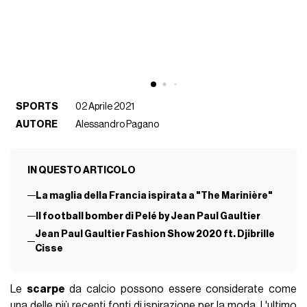
SPORTS
02 Aprile 2021
AUTORE
Alessandro Pagano
IN QUESTO ARTICOLO
La maglia della Francia ispirata a "The Marinière"
Il football bomber di Pelé by Jean Paul Gaultier
Jean Paul Gaultier Fashion Show 2020 ft. Djibrille
Cisse
Le
scarpe
da calcio possono essere considerate come
una delle più recenti
fonti di ispirazione per la moda
. L'ultimo