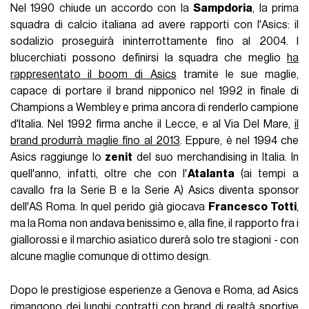
Nel 1990 chiude un accordo con la
Sampdoria
, la prima
squadra di calcio italiana ad avere rapporti con l'Asics: il
sodalizio proseguirà ininterrottamente fino al 2004. I
blucerchiati possono definirsi la squadra che meglio
ha
rappresentato il boom di Asics
tramite le sue maglie,
capace di portare il brand nipponico nel 1992 in finale di
Champions a Wembley e prima ancora di renderlo campione
d'Italia. Nel 1992 firma anche il Lecce, e al Via Del Mare,
il
brand produrrà maglie fino al 2013
. Eppure, è nel 1994 che
Asics raggiunge lo
zenit
del suo merchandising in Italia. In
quell'anno, infatti, oltre che con l'
Atalanta
(ai tempi a
cavallo fra la Serie B e la Serie A) Asics diventa sponsor
dell'AS Roma. In quel perido già giocava
Francesco Totti
,
ma la Roma non andava benissimo e, alla fine, il rapporto fra i
giallorossi e il marchio asiatico durerà solo tre stagioni - con
alcune maglie comunque di ottimo design.
Dopo le prestigiose esperienze a Genova e Roma, ad Asics
rimangono dei lunghi contratti con brand di realtà sportive