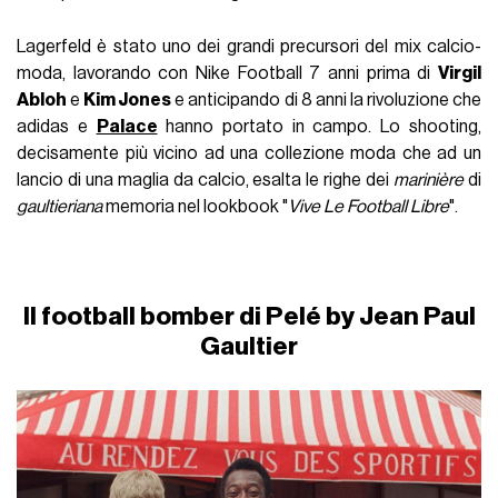
Lagerfeld è stato uno dei grandi precursori del mix calcio-
moda, lavorando con Nike Football 7 anni prima di
Virgil
Abloh
e
Kim Jones
e anticipando di 8 anni la rivoluzione che
adidas e
Palace
hanno portato in campo. Lo shooting,
decisamente più vicino ad una collezione moda che ad un
lancio di una maglia da calcio, esalta le righe dei
marinière
di
gaultieriana
memoria nel lookbook "
Vive Le Football Libre
".
Il football bomber di Pelé by Jean Paul
Gaultier