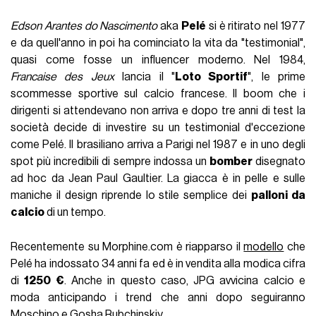
Edson Arantes do Nascimento
aka
Pelé
si è ritirato nel 1977
e da quell'anno in poi ha cominciato la vita da "testimonial",
quasi come fosse un influencer moderno. Nel 1984,
Francaise des Jeux
lancia il "
Loto Sportif
", le prime
scommesse sportive sul calcio francese. Il boom che i
dirigenti si attendevano non arriva e dopo tre anni di test la
società decide di investire su un testimonial d'eccezione
come Pelé. Il brasiliano arriva a Parigi nel 1987 e in uno degli
spot più incredibili di sempre indossa un
bomber
disegnato
ad hoc da Jean Paul Gaultier. La giacca è in pelle e sulle
maniche il design riprende lo stile semplice dei
palloni da
calcio
di un tempo.
Recentemente su Morphine.com è riapparso il
modello
che
Pelé ha indossato 34 anni fa ed è in vendita alla modica cifra
di
1250 €
. Anche in questo caso, JPG avvicina calcio e
moda anticipando i trend che anni dopo seguiranno
Moschino
e
Gosha Rubchinskiy
.