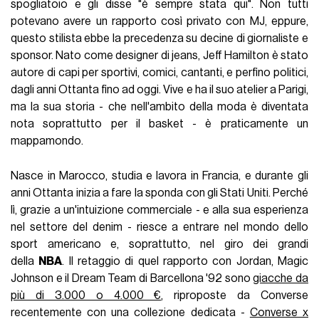
spogliatoio e gli disse "è sempre stata qui". Non tutti
potevano avere un rapporto così privato con MJ, eppure,
questo stilista ebbe la precedenza su decine di giornaliste e
sponsor. Nato come designer di jeans, Jeff Hamilton è stato
autore di capi per sportivi, comici, cantanti, e perfino politici,
dagli anni Ottanta fino ad oggi. Vive e ha il suo atelier a Parigi,
ma la sua storia - che nell'ambito della moda è diventata
nota soprattutto per il basket - è praticamente un
mappamondo.
Nasce in Marocco, studia e lavora in Francia, e durante gli
anni Ottanta inizia a fare la sponda con gli Stati Uniti. Perché
lì, grazie a un'intuizione commerciale - e alla sua esperienza
nel settore del denim - riesce a entrare nel mondo dello
sport americano e, soprattutto, nel giro dei grandi
della
NBA
. Il retaggio di quel rapporto con Jordan, Magic
Johnson e il Dream Team di Barcellona '92 sono
giacche da
più di 3.000 o 4.000 €
, riproposte da Converse
recentemente con una collezione dedicata -
Converse x