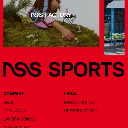
COMPANY
LEGAL
ABOUT
PRIVACY POLICY
CONTACTS
GESTISCI COOKIE
LAVORA CON NOI
NSS FACTORY