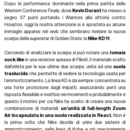
Dopo la performance dominante nella prima partita delle
Western Conference Finals, dove
Kevin Durant
ha messo a
segno 37 punti portando i Warriors alla vittoria contro
Houston, oggi la nostra attenzione si è spostata su alcune
immagini apparse nel web che sembrano rivelare la nuova
scarpa della superstar di Golden State: la
Nike
KD 11
.
Cercando di analizzare la scarpa si può notare una
tomaia
sock-like
in una versione spessa di Fliknit, il materiale scelto
dall’atleta per le sue ultime due scarpe, unita ad una
suola
traslucida
che permette di vedere la tecnologia usata per
l’ammortizzamento. La linea KD è da sempre concentrata su
una forte protezione dagli impatti, assicurando però una
risposta flessibile e reattiva nei movimenti e probabilmente è
questo il motivo per cui Nike ha scelto di creare una nuova
combinazione di materiali:
un'unità di full-length Zoom
Air incapsulata in una suola realizzata in React.
Non è
la prima volta che Nike decide di unire due sistemi di
ammortizzamento, nella linea di Kobe e più precisamente