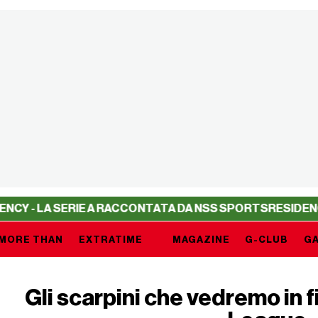
A SERIE A RACCONTATA DA NSS SPORTS
RESIDENCY - LA S
MORE THAN
EXTRATIME
MAGAZINE
G-CLUB
GA
Gli scarpini che vedremo in 