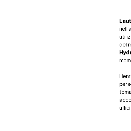
Lau
nell
utili
del 
Hyd
momen
Hen
pers
toma
acco
uffici