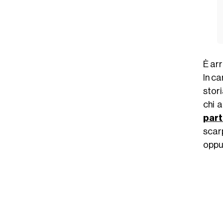
È ar
In c
stori
chi 
part
scarp
oppu