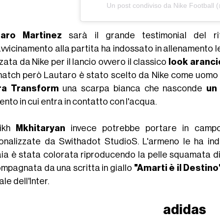
Un post condiviso da Nike Football (
taro Martinez
sarà il grande testimonial del r
'avvicinamento alla partita ha indossato in allenament
zzata da Nike per il lancio ovvero il classico
look aranci
match però Lautaro è stato scelto da Nike come uomo i
ra Transform
una scarpa bianca che nasconde
un
to in cui entra in contatto con l'acqua.
rikh
Mkhitaryan
invece potrebbe portare in camp
onalizzate da Swithadot StudioS. L'armeno le ha ind
ia è stata colorata riproducendo la pelle squamata di 
mpagnata da una scritta in giallo
"Amarti è il Destino
ale dell'Inter.
adidas