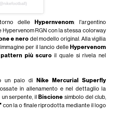
@nikefootball)
itorno delle
Hypernvenom
: l'argentino
o le Hypervenom RGN con la stessa colorway
one e nero
del modello original. Alla vigilia
mmagine per il lancio delle
Hypervenom
 pattern più scuro
il quale si rivela nel
o un paio di
Nike Mercurial Superfly
ossate in allenamento e nel dettaglio la
un serpente, il
Biscione
simbolo del club,
"
con la o finale riprodotta mediante il logo