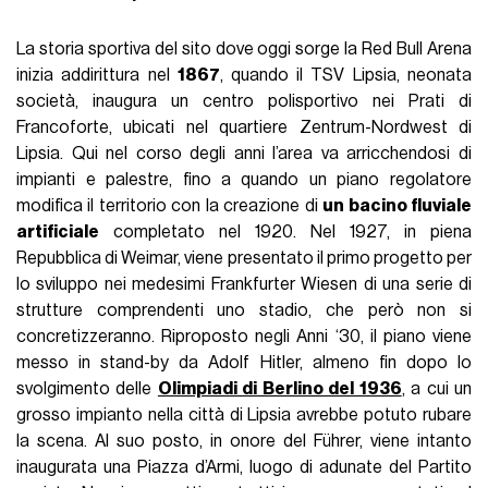
La storia sportiva del sito dove oggi sorge la Red Bull Arena
inizia addirittura nel
1867
, quando il TSV Lipsia, neonata
società, inaugura un centro polisportivo nei Prati di
Francoforte, ubicati nel quartiere Zentrum-Nordwest di
Lipsia. Qui nel corso degli anni l’area va arricchendosi di
impianti e palestre, fino a quando un piano regolatore
modifica il territorio con la creazione di
un bacino fluviale
artificiale
completato nel 1920. Nel 1927, in piena
Repubblica di Weimar, viene presentato il primo progetto per
lo sviluppo nei medesimi Frankfurter Wiesen di una serie di
strutture comprendenti uno stadio, che però non si
concretizzeranno. Riproposto negli Anni ‘30, il piano viene
messo in stand-by da Adolf Hitler, almeno fin dopo lo
svolgimento delle
Olimpiadi di Berlino del 1936
, a cui un
grosso impianto nella città di Lipsia avrebbe potuto rubare
la scena. Al suo posto, in onore del Führer, viene intanto
inaugurata una Piazza d’Armi, luogo di adunate del Partito