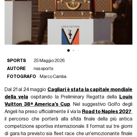
SPORTS
25 Maggio 2026
AUTORE
nss sports
FOTOGRAFO
Marco Camba
Dal 21 al 24 maggio
Cagliari è stata la capitale mondiale
della vela
ospitando la Preliminary Regatta della
Louis
Vuitton 38ª America’s Cup
. Nel suggestivo Golfo degli
Angeli ha preso ufficialmente il via la
Road to Naples 2027
,
il percorso che porterà alla sfida finale della più antica
competizione sportiva internazionale. Il format sui tre giorni
di gara ha previsto sia fleet race che un'emozionante finale