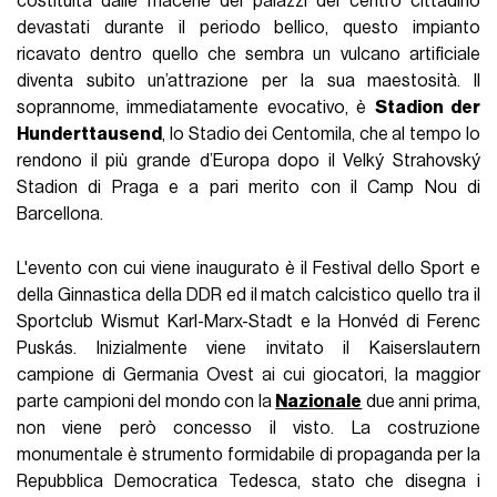
costituita dalle macerie dei palazzi del centro cittadino
devastati durante il periodo bellico, questo impianto
ricavato dentro quello che sembra un vulcano artificiale
diventa subito un’attrazione per la sua maestosità. Il
soprannome, immediatamente evocativo, è
Stadion der
Hunderttausend
, lo Stadio dei Centomila, che al tempo lo
rendono il più grande d’Europa dopo il Velký Strahovský
Stadion di Praga e a pari merito con il Camp Nou di
Barcellona.
L'evento con cui viene inaugurato è il Festival dello Sport e
della Ginnastica della DDR ed il match calcistico quello tra il
Sportclub Wismut Karl-Marx-Stadt e la Honvéd di Ferenc
Puskás. Inizialmente viene invitato il Kaiserslautern
campione di Germania Ovest ai cui giocatori, la maggior
parte campioni del mondo con la
Nazionale
due anni prima,
non viene però concesso il visto. La costruzione
monumentale è strumento formidabile di propaganda per la
Repubblica Democratica Tedesca, stato che disegna i