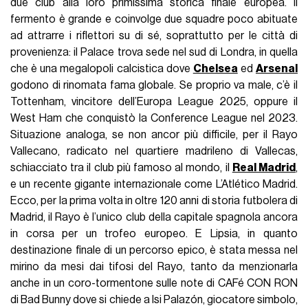
due club alla loro primissima storica finale europea. Il
fermento è grande e coinvolge due squadre poco abituate
ad attrarre i riflettori su di sé, soprattutto per le città di
provenienza: il Palace trova sede nel sud di Londra, in quella
che è una megalopoli calcistica dove
Chelsea
ed
Arsenal
godono di rinomata fama globale. Se proprio va male, c’è il
Tottenham, vincitore dell’Europa League 2025, oppure il
West Ham che conquistò la Conference League nel 2023.
Situazione analoga, se non ancor più difficile, per il Rayo
Vallecano, radicato nel quartiere madrileno di Vallecas,
schiacciato tra il club più famoso al mondo, il
Real Madrid
,
e un recente gigante internazionale come L’Atlético Madrid.
Ecco, per la prima volta in oltre 120 anni di storia futbolera di
Madrid, il Rayo è l’unico club della capitale spagnola ancora
in corsa per un trofeo europeo. E Lipsia, in quanto
destinazione finale di un percorso epico, è stata messa nel
mirino da mesi dai tifosi del Rayo, tanto da menzionarla
anche in un coro-tormentone sulle note di CAFé CON RON
di Bad Bunny dove si chiede a Isi Palazón, giocatore simbolo,